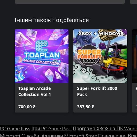
Іншим також подобається
Toaplan Arcade
Super Forklift 3000
Collection Vol.1
Pack
700,00 ₴
357,50 ₴
PC Game Pass
Ігри PC Game Pass
Програма XBOX на ПК Wind
Microsoft
Служба підтримки Microsoft Store
Повернення
Від