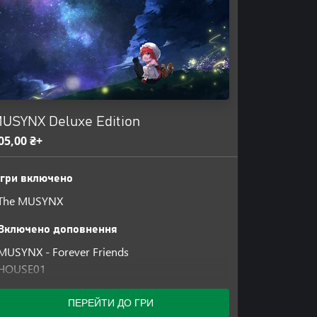
USYNX Deluxe Edition
05,00 ₴+
Ігри включено
The MUSYNX
Включено доповнення
MUSYNX - Forever Friends
HOUSE01
MUSYNX - Japanese Cyber Theme
MUSYNX - Shooting Game Theme
ПЕРЕЙТИ ДО ГРИ