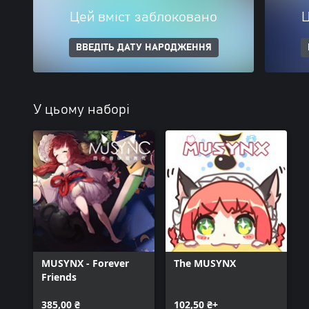
Цей вміст заблоковано
Ц
ВВЕДІТЬ ДАТУ НАРОДЖЕННЯ
У цьому наборі
MUSYNX - Forever
The MUSYNX
Friends
385,00 ₴
102,50 ₴+