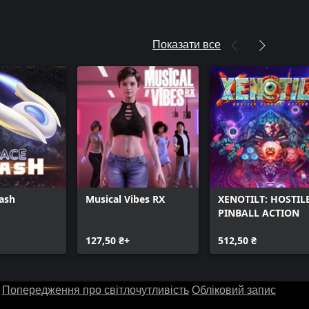
Показати все
ash
Musical Vibes RX
XENOTILT: HOSTIL
PINBALL ACTION
127,50 ₴+
512,50 ₴
Попередження про світлочутливість
Обліковий запис