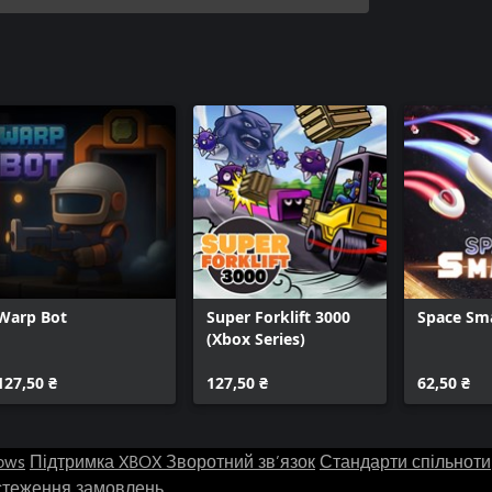
MUSYNX - Stage Theme
UNIVERSE01
Warp Bot
Super Forklift 3000
Space Sm
(Xbox Series)
127,50 ₴
127,50 ₴
62,50 ₴
ows
Підтримка XBOX
Зворотний зв’язок
Стандарти спільноти
стеження замовлень