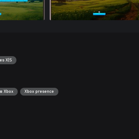
es X|S
в Xbox
Xbox presence