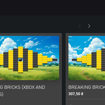
G BRICKS (XBOX AND
BREAKING BRICKS
307,50 ₴
S)