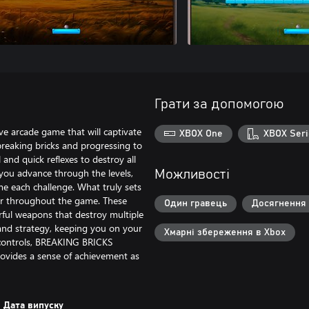
Грати за допомогою
ve arcade game that will captivate
XBOX One
XBOX Seri
t breaking bricks and progressing to
and quick reflexes to destroy all
 you advance through the levels,
Можливості
e each challenge. What truly sets
er throughout the game. These
Один гравець
Досягнення 
rful weapons that destroy multiple
and strategy, keeping you on your
Хмарні збереження в Xbox
e controls, BREAKING BRICKS
provides a sense of achievement as
Дата випуску