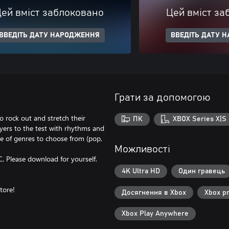
ей вміст заблоковано
Цей вміст за
ВВЕДІТЬ ДАТУ НАРОДЖЕННЯ
ВВЕДІТЬ ДАТУ 
Грати за допомогою
 rock out and stretch their
ПК
XBOX Series X|S
ayers to the test with rhythms and
nge of genres to choose from (pop,
Можливості
 Please download for yourself.
4K Ultra HD
Один гравець
tore!
Досягнення в Xbox
Xbox p
Xbox Play Anywhere