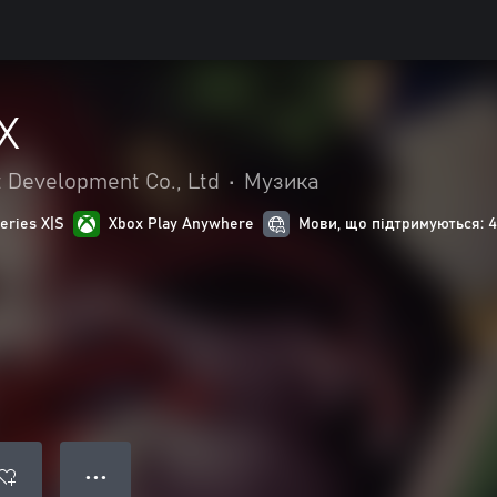
X
Development Co., Ltd
•
Музика
eries X|S
Xbox Play Anywhere
Мови, що підтримуються: 4
● ● ●