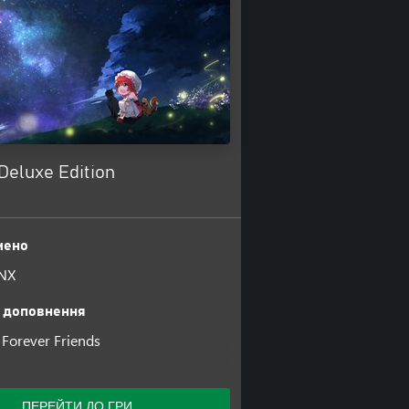
eluxe Edition
чено
NX
 доповнення
Forever Friends
Japanese Cyber Theme
 Shooting Game Theme
ПЕРЕЙТИ ДО ГРИ