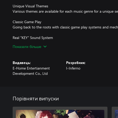
Unique Visual Themes
Various themes are available for each music genre for a unique s
Classic Game Play
Going back to the roots with classic game play systems and mech
Real "KEY" Sound System
Enhance your playing experience with real Key Sounds!
Показати більше
Vocaloid China Official Licensing
VC idol Stardust is officially licensed, with famous VC music inclu
Видавець:
Розробник:
E-Home Entertianment
I-Inferno
Constant Music Updates
Development Co., Ltd
Exciting updates are regularly added. Stay tuned with MUSYNX!
Порівняти випуски