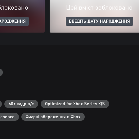
блоковано
Цей вміст заблоковано
НАРОДЖЕННЯ
ВВЕДІТЬ ДАТУ НАРОДЖЕННЯ
60+ кадрів/с
Optimized for Xbox Series X|S
resence
Хмарні збереження в Xbox