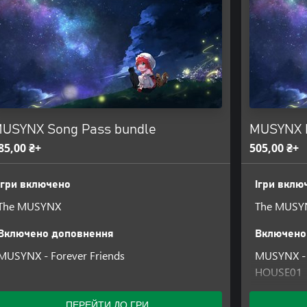
USYNX Song Pass bundle
MUSYNX D
85,00 ₴+
505,00 ₴+
Ігри включено
Ігри вклю
The MUSYNX
The MUSY
Включено доповнення
Включено
MUSYNX - Forever Friends
MUSYNX - 
HOUSE01
MUSYNX - 
MUSYNX -
ПЕРЕЙТИ ДО ГРИ