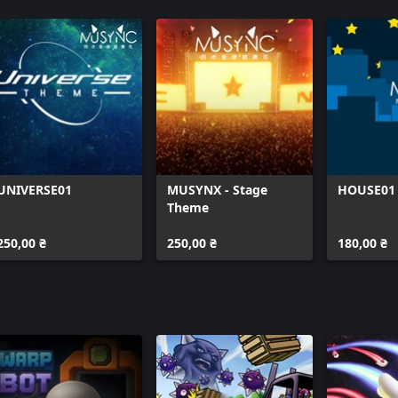
UNIVERSE01
MUSYNX - Stage
HOUSE01
Theme
250,00 ₴
250,00 ₴
180,00 ₴