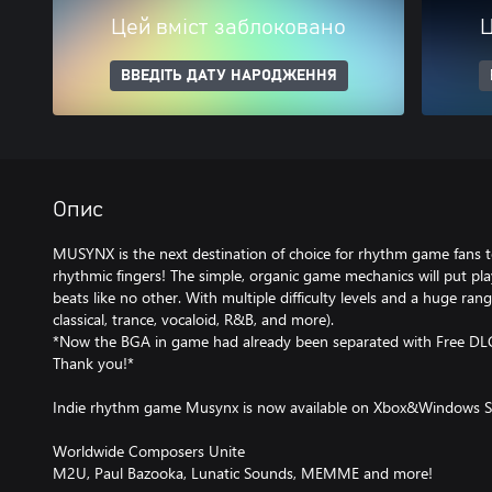
Цей вміст заблоковано
Ц
ВВЕДІТЬ ДАТУ НАРОДЖЕННЯ
Опис
MUSYNX is the next destination of choice for rhythm game fans to
rhythmic fingers! The simple, organic game mechanics will put pl
beats like no other. With multiple difficulty levels and a huge ra
classical, trance, vocaloid, R&B, and more).
*Now the BGA in game had already been separated with Free DLC,
Thank you!*
Indie rhythm game Musynx is now available on Xbox&Windows S
Worldwide Composers Unite
M2U, Paul Bazooka, Lunatic Sounds, MEMME and more!