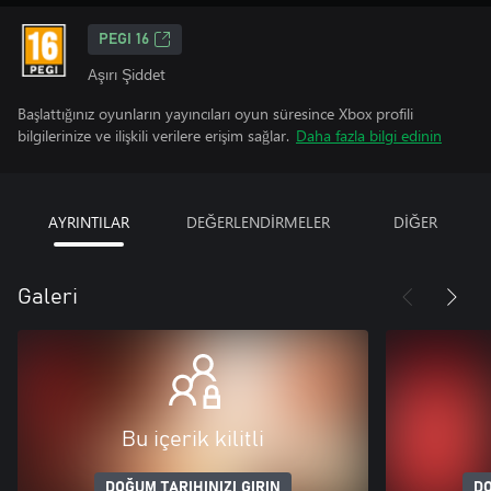
PEGI 16
Aşırı Şiddet
Başlattığınız oyunların yayıncıları oyun süresince Xbox profili
bilgilerinize ve ilişkili verilere erişim sağlar.
Daha fazla bilgi edinin
AYRINTILAR
DEĞERLENDİRMELER
DİĞER
Galeri
Bu içerik kilitli
DOĞUM TARIHINIZI GIRIN
DO