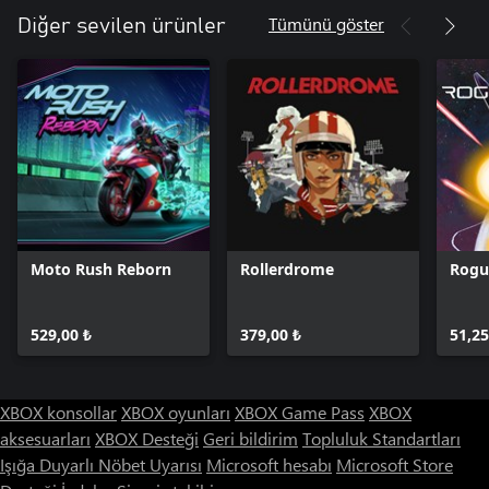
Tümünü göster
Diğer sevilen ürünler
Moto Rush Reborn
Rollerdrome
Rogu
529,00 ₺
379,00 ₺
51,25
XBOX konsollar
XBOX oyunları
XBOX Game Pass
XBOX
aksesuarları
XBOX Desteği
Geri bildirim
Topluluk Standartları
Işığa Duyarlı Nöbet Uyarısı
Microsoft hesabı
Microsoft Store