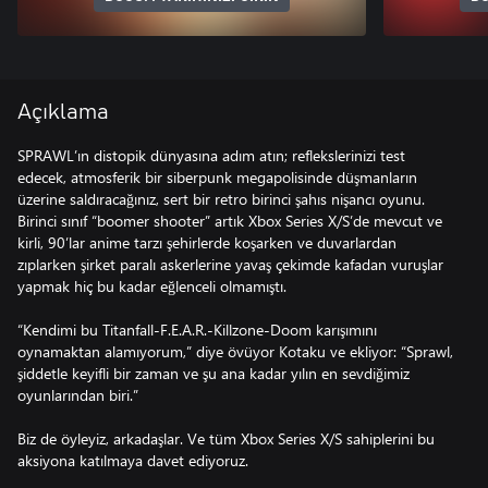
Açıklama
SPRAWL’ın distopik dünyasına adım atın; reflekslerinizi test
edecek, atmosferik bir siberpunk megapolisinde düşmanların
üzerine saldıracağınız, sert bir retro birinci şahıs nişancı oyunu.
Birinci sınıf “boomer shooter” artık Xbox Series X/S’de mevcut ve
kirli, 90’lar anime tarzı şehirlerde koşarken ve duvarlardan
zıplarken şirket paralı askerlerine yavaş çekimde kafadan vuruşlar
yapmak hiç bu kadar eğlenceli olmamıştı.
“Kendimi bu Titanfall-F.E.A.R.-Killzone-Doom karışımını
oynamaktan alamıyorum,” diye övüyor Kotaku ve ekliyor: “Sprawl,
şiddetle keyifli bir zaman ve şu ana kadar yılın en sevdiğimiz
oyunlarından biri.”
Biz de öyleyiz, arkadaşlar. Ve tüm Xbox Series X/S sahiplerini bu
aksiyona katılmaya davet ediyoruz.