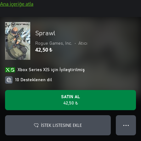
Ana içeriğe atla
Sprawl
Rogue Games, Inc.
•
Atıcı
42,50 ₺
Xbox Series X|S için İyileştirilmiş
10 Desteklenen dil
SATIN AL
42,50 ₺
İSTEK LISTESINE EKLE
● ● ●