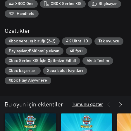
XBOX One
XBOX Series X|S
Bilgisayar
Handheld
Özellikler
Xbox yerel iş birliği (2-2)
4K Ultra HD
Tek oyuncu
Paylaşılan/Bölünmüş ekran
60 fps+
Xbox Series X|S İçin Optimize Edildi
Akıllı Teslim
Xbox başarıları
Xbox bulut kayıtları
Xbox Play Anywhere
Tümünü göster
Bu oyun için eklentiler