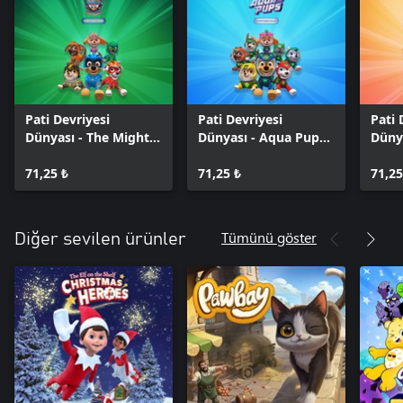
Pati Devriyesi
Pati Devriyesi
Pati 
Dünyası - The Mighty
Dünyası - Aqua Pups -
Dünya
Movie - Costume
Costume Pack
Resc
Pack
71,25 ₺
71,25 ₺
Pack
71,25
Tümünü göster
Diğer sevilen ürünler