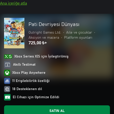
Ana içeriğe atla
Pati Devriyesi Dünyası
Outright Games Ltd.
•
Aile ve çocuklar
•
Aksiyon ve macera
•
Platform oyunları
725,00 ₺+
Xbox Series X|S için İyileştirilmiş
Akıllı Teslimat
Xbox Play Anywhere
11 Erişilebilirlik özelliği
18 Desteklenen dil
El Cihazı için Optimize Edildi
SATIN AL