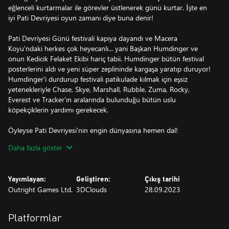
eğlenceli kurtarmalar ile görevler üstlenerek günü kurtar. İşte en
iyi Pati Devriyesi oyun zamanı diye buna denir!
Pati Devriyesi Günü festivali kapıya dayandı ve Macera
Koyu'ndaki herkes çok heyecanlı... yani Başkan Humdinger ve
onun Kedicik Felaket Ekibi hariç tabii. Humdinger bütün festival
posterlerini aldı ve yeni süper zeplininde kargaşa yaratıp duruyor!
Humdinger'i durdurup festivali patikulade kılmak için eşsiz
yetenekleriyle Chase, Skye, Marshall, Rubble, Zuma, Rocky,
Everest ve Tracker'ın aralarında bulunduğu bütün uslu
köpekçiklerin yardımı gerekecek.
Öyleyse Pati Devriyesi'nin engin dünyasına hemen dal!
Okulöncesi çağdaki oyuncular için tasarlanan görevlerle Macera
Daha fazla göster
Koyu, Jake'in Dağı, Orman ve Havşehir'de özgürce dolaş. Tek
oyunculu modda veya bir arkadaşınla eşli olarak bölünmüş
ekranda yepyeni bir hikâyenin keyfini çıkar ve klasik Pati Devriyesi
Yayımlayan:
Geliştiren:
Çıkış tarihi
bölümlerinden ilham alınan geriye dönüş görevlerini oyna. Ayrıca
Outright Games Ltd.
3DClouds
28.09.2023
ifadeler, köpek kimlikleri, kartpostal pulları, kostümler, araç
çıkartmaları ve Chickaletta Sergisi için sanat çalışmaları gibi sayısız
toplanabilir eşyayla oyununu özelleştir!
Platformlar