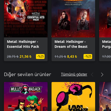
Metal: Hellsinger -
Metal: Hellsinger -
Metal
Essential Hits Pack
Dream of the Beast
Purg
28,75 ₺
21,56 ₺
11,25 ₺
8,43 ₺
17,00
-%25
-%25
Tümünü göster
Diğer sevilen ürünler