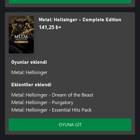
Dijital Binyıl Telif Hakkı Yasası ve Telif Hakkında Bilgi:
Şarkılar oyuna özel bestelendikleri, kaydedildikleri ve icra
Metal: Hellsinger - Complete Edition
edildiklerinden tamamen tarafımıza aittir. Olası ihlalleri önlemek
141,25 ₺+
amacıyla içerik yaratıcıları için elimizden gelen her şeyi yapmış
bulunuyoruz.
Oyunlar eklendi
Metal: Hellsinger
Eklentiler eklendi
Metal: Hellsinger - Dream of the Beast
Metal: Hellsinger - Purgatory
Metal: Hellsinger - Essential Hits Pack
OYUNA GİT