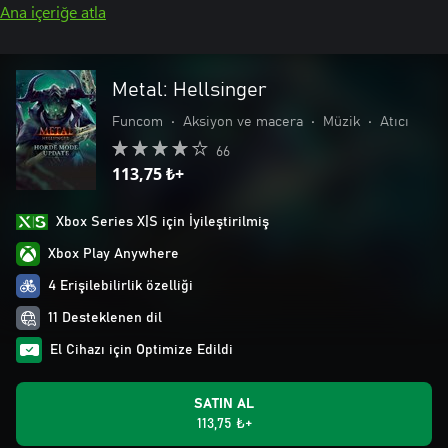
Ana içeriğe atla
Metal: Hellsinger
Funcom
•
Aksiyon ve macera
•
Müzik
•
Atıcı
66
113,75 ₺+
Xbox Series X|S için İyileştirilmiş
Xbox Play Anywhere
4 Erişilebilirlik özelliği
11 Desteklenen dil
El Cihazı için Optimize Edildi
SATIN AL
113,75 ₺+