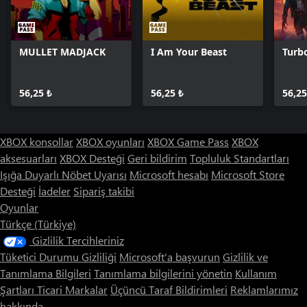
MULLET MADJACK
I Am Your Beast
Turbo
56,25 ₺
56,25 ₺
56,25
XBOX konsollar
XBOX oyunları
XBOX Game Pass
XBOX
aksesuarları
XBOX Desteği
Geri bildirim
Topluluk Standartları
Işığa Duyarlı Nöbet Uyarısı
Microsoft hesabı
Microsoft Store
Desteği
İadeler
Sipariş takibi
Oyunlar
Türkçe (Türkiye)
Gizlilik Tercihleriniz
Tüketici Durumu Gizliliği
Microsoft'a başvurun
Gizlilik ve
Tanımlama Bilgileri
Tanımlama bilgilerini yönetin
Kullanım
Şartları
Ticari Markalar
Üçüncü Taraf Bildirimleri
Reklamlarımız
hakkında