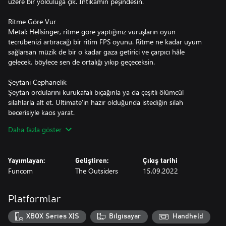
üzere bir yolculuğa çık. İntikamın peşindesin.
Ritme Göre Vur
Metal: Hellsinger, ritme göre yaptığınız vuruşların oyun
tecrübenizi artıracağı bir ritim FPS oyunu. Ritme ne kadar uyum
sağlarsan müzik de bir o kadar gaza getirici ve çarpıcı hâle
gelecek, böylece sen de ortalığı yıkıp geçeceksin.
Şeytani Cephanelik
Şeytan ordularını kurukafalı bıçağınla ya da çeşitli ölümcül
silahlarla alt et. Ultimate'in hazır olduğunda istediğin silah
becerisiyle kaos yarat.
Daha fazla göster
Horda Modu
Cehennemî arenalarda zorluğun giderek arttığı sürüleri alt etmek
zorunda olduğun Leviathan moduna gir. İlerledikçe hangi gaddar
Yayımlayan:
Geliştiren:
Çıkış tarihi
geliştirmeleri yapacağına dair kararlar ver ve kendini kafa sallayan
Funcom
The Outsiders
15.09.2022
bir ölüm makinesine dönüştür.
Çok Ödüllü Orijinal Oyun Müziği
Platformlar
Oyunda yer alan tüm parçalar iki kişilik besteci ekibi Two Feathers
tarafından, Serj Tankian (System of a Down), Randy Blythe (Lamb
XBOX Series X|S
Bilgisayar
Handheld
of God) ve Alissa White-Gluz (Arch Enemy) gibi birçok metal