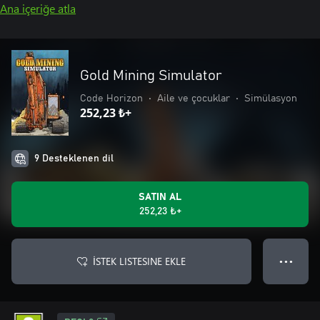
Ana içeriğe atla
Gold Mining Simulator
Code Horizon
•
Aile ve çocuklar
•
Simülasyon
252,23 ₺+
9 Desteklenen dil
SATIN AL
252,23 ₺+
İSTEK LISTESINE EKLE
● ● ●