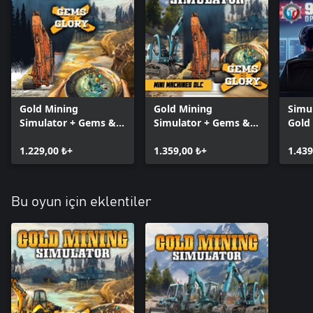
Gold Mining
Gold Mining
Simu
Simulator + Gems &
Simulator + Gems &
Gold
Glory DLC
Glory DLC + Mini
Simu
1.229,00 ₺+
Mining Machines DLC
1.359,00 ₺+
Oper
1.439
Bu oyun için eklentiler