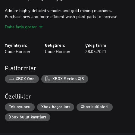
Admire highly detailed vehicles and gold mining machines.
Purchase new and more efficient wash plant parts to increase
your earnings.
Daha fazla göster
Explore a big, detailed world with four unique gold mining claims
with fully deformable terrain. Each fragment of the world contains
Yayımlayan:
Geliştiren:
Çıkış tarihi
a background story you can discover in your spare time.
Code Horizon
Code Horizon
28.05.2021
Platformlar
XBOX One
XBOX Series X|S
Özellikler
Tek oyuncu
Xbox başarıları
Xbox kulüpleri
Xbox bulut kayıtları