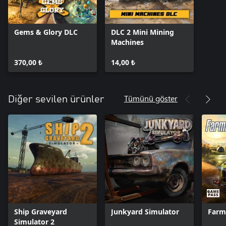
Gems & Glory DLC
DLC 2 Mini Mining
Machines
370,00 ₺
14,00 ₺
Tümünü göster
Diğer sevilen ürünler
Ship Graveyard
Junkyard Simulator
Farm
Simulator 2