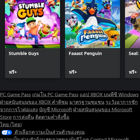
Stumble Guys
Faaast Penguin
Seal
ฟรี+
ฟรี+
ฟรี+
PC Game Pass
เกมใน PC Game Pass
แอป XBOX บนพีซี Windows
ฝ่ายสนับสนุนของ XBOX
คำติชม
มาตรฐานชุมชน
ระวังอาการชัก
จากการไวต่อแสง
บัญชี Microsoft
ฝ่ายสนับสนุนของ Microsoft
Store
การส่งคืน
ติดตามคำสั่งซื้อ
ไทย (ไทย)
ตัวเลือกความเป็นส่วนตัวของคุณ
ความเป็นส่วนตัวด้านสุขภาพของผู้บริโภค
Contact Microsoft