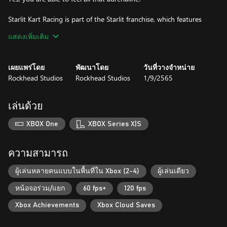
Starlit Kart Racing is part of the Starlit franchise, which features
free-to-play action and puzzle games for all ages available on
แสดงเพิ่มเติม
mobile platforms and consoles. The fun is guaranteed by
intelligent controls designed for a better experience with the
adorable characters from the Starlit universe.
เผยแพร่โดย
พัฒนาโดย
วันที่วางจำหน่าย
Rockhead Studios
Rockhead Studios
1/9/2565
เล่นด้วย
XBOX One
XBOX Series X|S
ความสามารถ
ผู้เล่นหลายคนแบบในพื้นที่ใน Xbox (2-4)
ผู้เล่นเดียว
หน้อจอร่วม/แยก
60 fps+
120 fps
Xbox Achievements
Xbox Cloud Saves