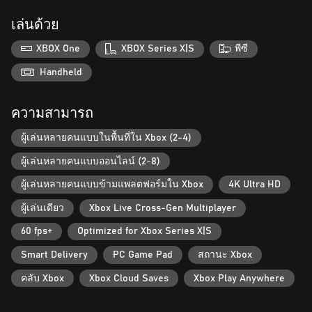
นำอย่าง Ferrari, Porsche และ Lamborghini โดยแต่ละคันได้รับการ
สร้างสรรค์ขึ้นมาอย่างประณีตเพื่อผลักดันขีดจำกัดความเร็วและ
เล่นด้วย
สมรรถนะ พิชิตสนามแข่งที่ได้แรงบันดาลใจจากสถานที่โด่งดัง
ระดับโลกที่เหล่าผู้หลงใหลการแข่งรถทั่วโลกชื่นชอบ
XBOX One
XBOX Series X|S
พีซี
สัมผัสความตื่นเต้นของการควบคุมขั้นสุดยอด
Handheld
สัมผัสความเป็นหนึ่งเดียวกับสนามแข่งเมื่อคุณกับเพื่อนร่วมทีม
ทะยานเข้าสู่การแข่งอันน่าตื่นตา ขับผาดโผนท้าทายแรงโน้มถ่วง
ความสามารถ
แล้วซิ่งไปคว้าชัยชนะด้วยบูสต์สุดเร้าใจ Asphalt Legends มีตัว
เลือกให้คุณควบคุมได้ตามต้องการ ไม่ว่าจะเป็นการควบคุมแบบ
ผู้เล่นหลายคนแบบในพื้นที่ใน Xbox (2-4)
แมนวลอันแม่นยำหรือแบบ TouchDrive™ อันสะดวกสบาย ให้คุณ
พร้อมชิงความเป็นหนึ่ง!
ผู้เล่นหลายคนแบบออนไลน์ (2-8)
สุดยอดการแข่งรถอาร์เคด
ผู้เล่นหลายคนแบบข้ามแพลตฟอร์มใน Xbox
4K Ultra HD
ทะยานเข้าสู่โลกการแข่งรถความเร็วสูงสุดเร้าใจที่มาพร้อมรถราย
ผู้เล่นเดียว
Xbox Live Cross-Gen Multiplayer
ละเอียดสูงที่ประดิษฐ์ขึ้นอย่างประณีต เอฟเฟกต์น่าทึ่ง และแสงสีสุด
ตระการตา
60 fps+
Optimized for Xbox Series X|S
เริ่มต้นตำนานการแข่งของคุณ
Smart Delivery
PC Game Pad
สถานะ Xbox
จับพวงมาลัยแล้วออกเดินทางสู่การเป็นนักซิ่งผู้ยิ่งใหญ่ในโหมด
คลับ Xbox
Xbox Cloud Saves
Xbox Play Anywhere
อาชีพ เล่นในซีซั่นที่มากมายไม่รู้จบ พิชิตชาเลนจ์อันหลากหลายใน
ทุก ๆ โค้ง พบกับอีเวนท์สุดเร้าใจพร้อมชาเลนจ์เวลาจำกัดที่เพิ่มเข้า
มาอย่างต่อเนื่อง รวมถึงกิจกรรมต่าง ๆ ที่จะทำให้คุณตื่นเต้นจนนั่ง