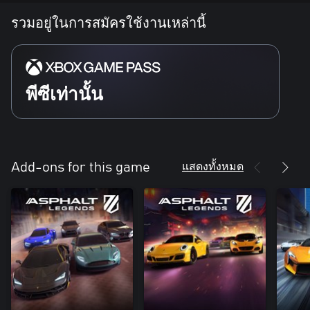
ไม่ติด นี่เป็นโอกาสที่คุณจะได้สร้างตำนานของตัวเองให้เป็นที่จดจำ
รวมอยู่ในการสมัครใช้งานเหล่านี้
ในสนามแข่ง!
ปรับแต่งรถ พิชิตสนามแข่ง
ปรับแต่งรถแล้วเล่นอวดสไตล์ให้คู่แข่งเห็น ด้วยสี ล้อ ยาง หรือตัวรถ
ที่ไม่เหมือนใคร!
พีซีเท่านั้น
_____________________________________________
โปรดทราบว่าเกมนี้มีการซื้อสินค้าภายในแอป รวมถึงไอเท็มสุ่มที่ซื้อ
ด้วยเงิน
เยี่ยมชมเว็บไซต์ทางการของเราได้ที่ http://gmlft.co/website_TH
แสดงทั้งหมด
Add-ons for this game
ดูบล็อกใหม่ได้ที่ http://gmlft.co/central
อย่าลืมติดตามเราบนโซเชียลมีเดีย:
Facebook: https://gmlft.co/ALU_Facebook
Twitter: https://gmlft.co/ALU_X
Instagram: https://gmlft.co/ALU_Instagram
YouTube: https://gmlft.co/ALU_YouTube
ข้อตกลงในการใช้: http://www.gameloft.com/th/conditions-of-
use