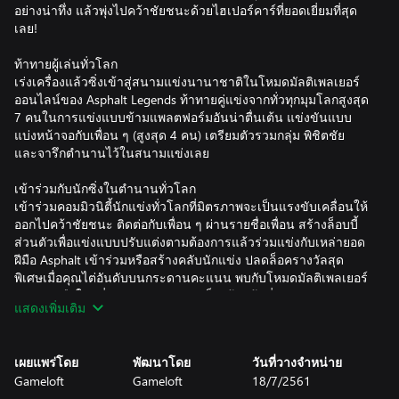
อย่างน่าทึ่ง แล้วพุ่งไปคว้าชัยชนะด้วยไฮเปอร์คาร์ที่ยอดเยี่ยมที่สุด
เลย!
ท้าทายผู้เล่นทั่วโลก
เร่งเครื่องแล้วซิ่งเข้าสู่สนามแข่งนานาชาติในโหมดมัลติเพลเยอร์
ออนไลน์ของ Asphalt Legends ท้าทายคู่แข่งจากทั่วทุกมุมโลกสูงสุด
7 คนในการแข่งแบบข้ามแพลตฟอร์มอันน่าตื่นเต้น แข่งขันแบบ
แบ่งหน้าจอกับเพื่อน ๆ (สูงสุด 4 คน) เตรียมตัวรวมกลุ่ม พิชิตชัย
และจารึกตำนานไว้ในสนามแข่งเลย
เข้าร่วมกับนักซิ่งในตำนานทั่วโลก
เข้าร่วมคอมมิวนิตี้นักแข่งทั่วโลกที่มิตรภาพจะเป็นแรงขับเคลื่อนให้
ออกไปคว้าชัยชนะ ติดต่อกับเพื่อน ๆ ผ่านรายชื่อเพื่อน สร้างล็อบบี้
ส่วนตัวเพื่อแข่งแบบปรับแต่งตามต้องการแล้วร่วมแข่งกับเหล่ายอด
ฝีมือ Asphalt เข้าร่วมหรือสร้างคลับนักแข่ง ปลดล็อครางวัลสุด
พิเศษเมื่อคุณไต่อันดับบนกระดานคะแนน พบกับโหมดมัลติเพลเยอร์
แบบร่วมมือใหม่ที่คุณสามารถรับบทเป็นเจ้าหน้าที่หน่วยรักษาความ
แสดงเพิ่มเติม
ปลอดภัยที่ต้องตามล่าสมาชิกสมาคม หรือเป็นพวกนอกกฎหมายที่จะ
ต้องหลบหนีจากการจับกุม
เผยแพร่โดย
พัฒนาโดย
วันที่วางจำหน่าย
เลือกรถของคุณแล้วพิชิตการแข่งขัน
Gameloft
Gameloft
18/7/2561
ควบคุมพลังของสุดยอดรถ: ไฮเปอร์คาร์กว่า 250 คันจากผู้ผลิตชั้น