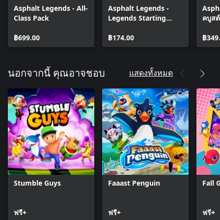
นโยบายความเป็นส่วนตัว: http://www.gameloft.com/th/privacy-
Asphalt Legends - All-
Asphalt Legends -
Aspha
notice
Class Pack
Legends Starting
คบูสต์
ข้อตกลงอนุญาตให้ใช้สิทธิแก่ผู้ใช้ปลายทาง:
Pack
http://www.gameloft.com/th/eula
฿699.00
฿174.00
฿349
นโยบายการใช้คุกกี้:
https://www.gameloft.com/th/legal/showcase-cookie-policy
แสดงทั้งหมด
นอกจากนี้ คุณอาจชอบ
Stumble Guys
Faaast Penguin
Fall 
ฟรี+
ฟรี+
ฟรี+