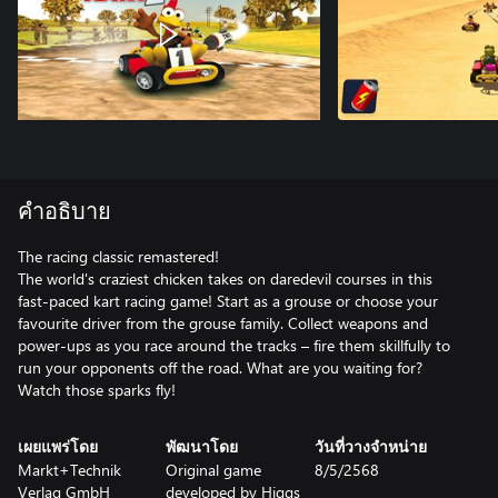
คำอธิบาย
The racing classic remastered!
The world's craziest chicken takes on daredevil courses in this
fast-paced kart racing game! Start as a grouse or choose your
favourite driver from the grouse family. Collect weapons and
power-ups as you race around the tracks – fire them skillfully to
run your opponents off the road. What are you waiting for?
เผยแพร่โดย
พัฒนาโดย
วันที่วางจำหน่าย
Markt+Technik
Original game
8/5/2568
Verlag GmbH
developed by Higgs