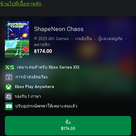
ข้ามไปที่เนื้อหาหลัก
ShapeNeon Chaos
© 2023 Afil Games
•
เกมยิงปืน
•
บู๊และผจญภัย
•
คลาสสิก
฿174.00
เหมาะสมสําหรับ Xbox Series X|S
การนำส่งอัจฉริยะ
Xbox Play Anywhere
รองรับ 1 ภาษา
ปรับอุปกรณ์พกพาให้เหมาะสมแล้ว
ซื้อ
฿174.00