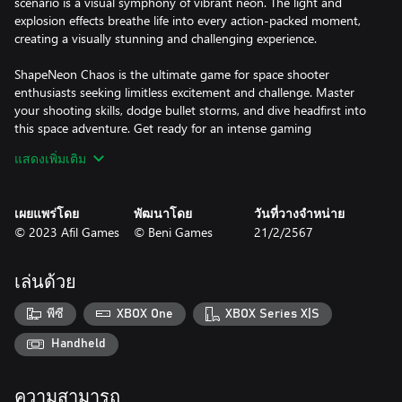
scenario is a visual symphony of vibrant neon. The light and
explosion effects breathe life into every action-packed moment,
creating a visually stunning and challenging experience.
ShapeNeon Chaos is the ultimate game for space shooter
enthusiasts seeking limitless excitement and challenge. Master
your shooting skills, dodge bullet storms, and dive headfirst into
this space adventure. Get ready for an intense gaming
experience, full of adrenaline and immersion. Are you ready to
แสดงเพิ่มเติม
face the neon chaos?
เผยแพร่โดย
พัฒนาโดย
วันที่วางจำหน่าย
© 2023 Afil Games
© Beni Games
21/2/2567
เล่นด้วย
พีซี
XBOX One
XBOX Series X|S
Handheld
ความสามารถ