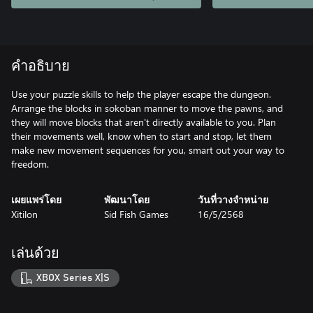
คำอธิบาย
Use your puzzle skills to help the player escape the dungeon.
Arrange the blocks in sokoban manner to move the pawns, and
they will move blocks that aren't directly available to you. Plan
their movements well, know when to start and stop, let them
make new movement sequences for you, smart out your way to
freedom.
เผยแพร่โดย
พัฒนาโดย
วันที่วางจำหน่าย
Xitilon
Sid Fish Games
16/5/2568
เล่นด้วย
XBOX Series X|S