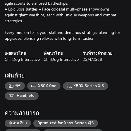
agile scouts to armored battleships.
● Epic Boss Battles – Face colossal multi-phase showdowns
against giant warships, each with unique weapons and combat
strategies.
Every mission tests your skill and demands strategic planning for
upgrades, blending reflexes with long-term tactics.
เผยแพร่โดย
พัฒนาโดย
วันที่วางจำหน่าย
ChiliDog Interactive
ChiliDog Interactive
25/4/2568
เล่นด้วย
พีซี
XBOX One
XBOX Series X|S
Handheld
ความสามารถ
ผู้เล่นเดียว
Optimized for Xbox Series X|S