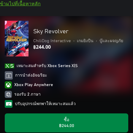
ข้ามไปที่เนื้อหาหลัก
Sky Revolver
ChiliDog Interactive
•
เกมยิงปืน
•
บู๊และผจญภัย
฿244.00
เหมาะสมสําหรับ Xbox Series X|S
การนำส่งอัจฉริยะ
Xbox Play Anywhere
รองรับ 2 ภาษา
ปรับอุปกรณ์พกพาให้เหมาะสมแล้ว
ซื้อ
฿244.00