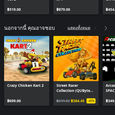
฿519.00
฿879.00
฿454
แสดงทั้งหมด
นอกจากนี้ คุณอาจชอบ
Crazy Chicken Kart 2
Street Racer
Arca
Collection (QUByte
SPAC
Classics)
฿699.00
฿699.00
฿384.45
฿349
-45%