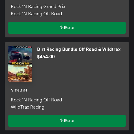
Rock 'N Racing Grand Prix
Rock 'N Racing Off Road
ไปที่เกม
Dirt Racing Bundle Off Road & Wildtrax
฿454.00
รวมเกม
Rock 'N Racing Off Road
WildTrax Racing
ไปที่เกม