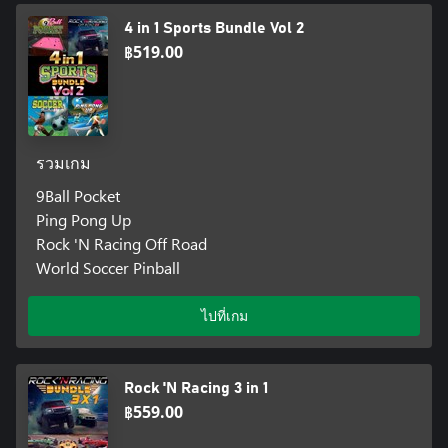
4 in 1 Sports Bundle Vol 2
฿519.00
รวมเกม
9Ball Pocket
Ping Pong Up
Rock 'N Racing Off Road
World Soccer Pinball
ไปที่เกม
Rock 'N Racing 3 in 1
฿559.00