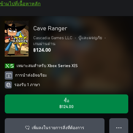
ข้ามไปที่เนื้อหาหลัก
Cave Ranger
Cascadia Games LLC
•
บู๊และผจญภัย
•
เกมผ่านด่าน
฿124.00
เหมาะสมสําหรับ Xbox Series X|S
การนำส่งอัจฉริยะ
รองรับ 1 ภาษา
ซื้อ
฿124.00
เพิ่มลงในรายการสิ่งที่ต้องการ
● ● ●