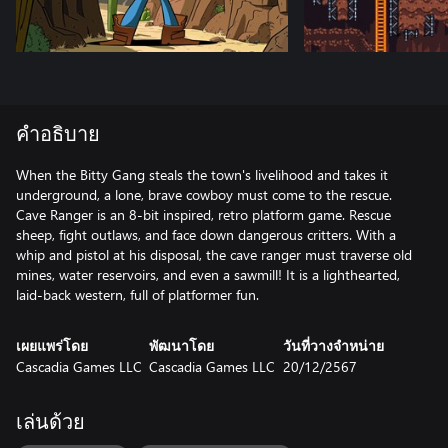
คำอธิบาย
When the Bitty Gang steals the town's livelihood and takes it
underground, a lone, brave cowboy must come to the rescue.
Cave Ranger is an 8-bit inspired, retro platform game. Rescue
sheep, fight outlaws, and face down dangerous critters. With a
whip and pistol at his disposal, the cave ranger must traverse old
mines, water reservoirs, and even a sawmill! It is a lighthearted,
laid-back western, full of platformer fun.
เผยแพร่โดย
พัฒนาโดย
วันที่วางจำหน่าย
Cascadia Games LLC
Cascadia Games LLC
20/12/2567
เล่นด้วย