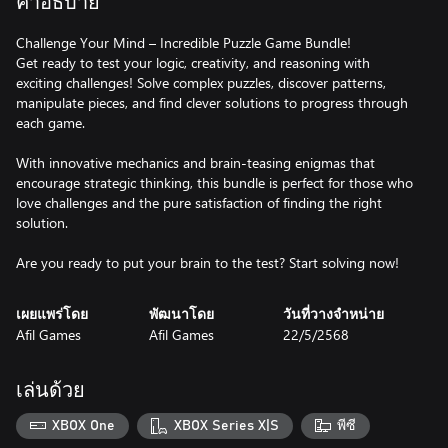
คำอธิบาย
Challenge Your Mind – Incredible Puzzle Game Bundle!
Get ready to test your logic, creativity, and reasoning with
exciting challenges! Solve complex puzzles, discover patterns,
manipulate pieces, and find clever solutions to progress through
each game.
With innovative mechanics and brain-teasing enigmas that
encourage strategic thinking, this bundle is perfect for those who
love challenges and the pure satisfaction of finding the right
solution.
Are you ready to put your brain to the test? Start solving now!
เผยแพร่โดย
พัฒนาโดย
วันที่วางจำหน่าย
Afil Games
Afil Games
22/5/2568
เล่นด้วย
XBOX One
XBOX Series X|S
พีซี