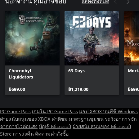
แสดงทั้งหมด
นอกจากนี้ คุณอาจชอบ
Chornobyl
63 Days
Mort
Liquidators
฿699.00
฿1,219.00
฿699
PC Game Pass
เกมใน PC Game Pass
แอป XBOX บนพีซี Windows
ฝ่ายสนับสนุนของ XBOX
คำติชม
มาตรฐานชุมชน
ระวังอาการชัก
จากการไวต่อแสง
บัญชี Microsoft
ฝ่ายสนับสนุนของ Microsoft
Store
การส่งคืน
ติดตามคำสั่งซื้อ