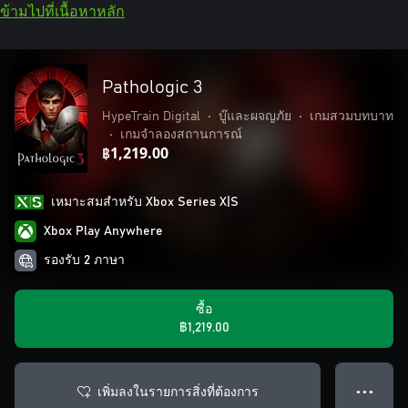
ข้ามไปที่เนื้อหาหลัก
Pathologic 3
HypeTrain Digital
•
บู๊และผจญภัย
•
เกมสวมบทบาท
•
เกมจำลองสถานการณ์
฿1,219.00
เหมาะสมสําหรับ Xbox Series X|S
Xbox Play Anywhere
รองรับ 2 ภาษา
ซื้อ
฿1,219.00
เพิ่มลงในรายการสิ่งที่ต้องการ
● ● ●