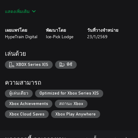
TIME IS RELATIVE
แสดงเพิ่มเติม
You have only 12 days to stop the lethal plague. But in your
hands lies the most valuable resource—time. Travel into the
future to witness the worst outcomes. Correct mistakes in the
เผยแพร่โดย
พัฒนาโดย
วันที่วางจำหน่าย
past to change them. Bend the fates of people around you to
HypeTrain Digital
Ice-Pick Lodge
23/1/2569
save or condemn you—in search of answers.
(How is it possible? What *is* time?)
เล่นด้วย
TOWN ON THE EDGE
XBOX Series X|S
พีซี
Delve into the darkest corners of the Town-on-Gorkhon to fight
the disease. Face the Plague head-on. Cleanse the infected
streets. Burn what can no longer be saved. What was lost in the
ความสามารถ
fire will be found in the ashes.
ผู้เล่นเดียว
Optimized for Xbox Series X|S
THINK, THINK, THINK!
Xbox Achievements
สถานะ Xbox
Dankovsky is a sharp mind in search of the truth, willing to do
anything to find it. Anything you see can tell a story and become
Xbox Cloud Saves
Xbox Play Anywhere
a piece of your mental map of the world. Explore the town for
new insights, notice details, and connect the dots. Uncover the
secrets of the town’s inhabitants. Shape their stories, decide their