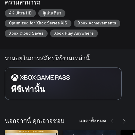
ความสามารถ
Ariane must persevere and push forward to save Thomas. Her
Pathfinder tool helps her find the way through the shifting
4K Ultra HD
ผู้เล่นเดียว
expanse. She faces desperate swings over dark chasms and tricky
Optimized for Xbox Series X|S
Xbox Achievements
climbs up melting ice – risking her life with every step. Thomas,
injured in the crash, must rely on ingenuity and observation,
Xbox Cloud Saves
Xbox Play Anywhere
piecing together what surrounds him to survive. As both
characters explore and investigate, they will uncover secrets and
clues as to the planet’s strange conditions and what caused the
crash of their ship.
รวมอยู่ในการสมัครใช้งานเหล่านี้
HIDE TO SURVIVE
You are not alone. There is a hostile lifeform stalking you. Avoid
detection in tense, thrilling stealth sequences; use the
พีซีเท่านั้น
environment to your advantage, and stay one step ahead of
whatever hunts you. Explore Persephone and complete the
mission, all while trying to survive in the terrifying presence of an
unknown enemy.
แสดงทั้งหมด
นอกจากนี้ คุณอาจชอบ
FIND EACH OTHER
Helpless on the edge of the solar system, the Hope-01 crew faces