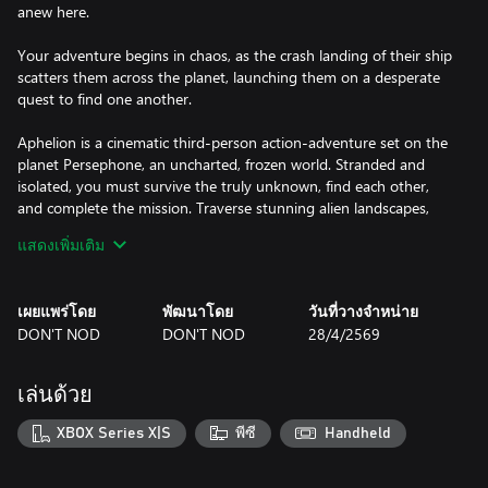
anew here.
Your adventure begins in chaos, as the crash landing of their ship
scatters them across the planet, launching them on a desperate
quest to find one another.
Aphelion is a cinematic third-person action-adventure set on the
planet Persephone, an uncharted, frozen world. Stranded and
isolated, you must survive the truly unknown, find each other,
and complete the mission. Traverse stunning alien landscapes,
avoid lurking threats, and discover the haunting secrets buried
แสดงเพิ่มเติม
beneath the ice.
EXPLORE AN UNCHARTED PLANET
เผยแพร่โดย
พัฒนาโดย
วันที่วางจำหน่าย
DON'T NOD
DON'T NOD
28/4/2569
Explore the surreal beauty of Persephone, a vast frozen world
shaped by deadly weather and ever-changing terrain.
เล่นด้วย
Armed only with your explorational tools – pathfinder, oxygen
tank, grappling hook, and more – you must face the unknown,
XBOX Series X|S
พีซี
Handheld
traverse treacherous terrain, and gather clues about the strange,
reality-bending phenomenon threatening your existence.