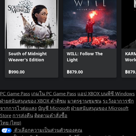
a brutal new world and the echoes of a complicated past. Ariane
Montclair and Thomas Cross share a deep connection, a
relationship left unresolved by the demands of their careers and
their mission. Facing overwhelming odds, their fractured bond
becomes a lifeline as they grasp in the dark for one another.
Key Features:
South of Midnight
WILL: Follow The
KARM
- Grounded sci-fi exploration: a realistic depiction of near-future
Weaver's Edition
Light
Worl
space exploration
- Dual-perspective survival: experience both Thomas’s resourceful
฿990.00
฿879.00
฿879
investigation and Ariane’s high stakes parkour gameplay
- Cinematic third-person action: gripping traversal mechanics,
with grappling, sliding, and momentum-driven movement
PC Game Pass
เกมใน PC Game Pass
แอป XBOX บนพีซี Windows
- Tense stealth encounters: face an alien threat in tense and
ฝ่ายสนับสนุนของ XBOX
คำติชม
มาตรฐานชุมชน
ระวังอาการชัก
exciting stealth-based sequences
จากการไวต่อแสง
บัญชี Microsoft
ฝ่ายสนับสนุนของ Microsoft
- An emotional core: two astronauts bound by a complicated
past, fighting to find each other
Store
การส่งคืน
ติดตามคำสั่งซื้อ
ไทย (ไทย)
A game in collaboration with: European Space Agency (ESA)
ตัวเลือกความเป็นส่วนตัวของคุณ