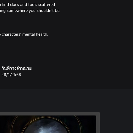
 find clues and tools scattered
eing somewhere you shouldn’t be,
 characters' mental health.
nd phobias. Triggering these traits
ent with negative effects such as
how the afflicted character is
วันที่วางจำหน่าย
28/1/2568
wn stories, objectives, special
quences, and players must
to complete during the day when
o evening, the paranormal
g a threat to the characters’