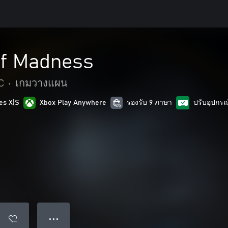
of Madness
C
•
เกมวางแผน
es X|S
Xbox Play Anywhere
รองรับ 9 ภาษา
ปรับอุปกร
● ● ●