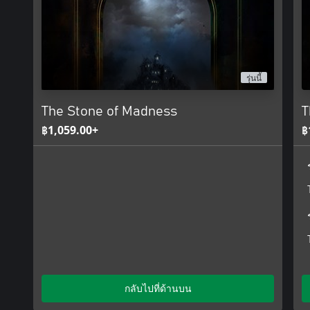
sanity.
Nighttime is most wisely spent planning and managing the escap
the monastery after curfew will be met with an extra challenge. Sec
not take kindly to any prisoners wandering about. But sometimes, 
รุ่นนี้
Experience a Stunning Hand-Painted Art Style
The Stone of Madness
T
The visuals in The Stone of Madness have been lovingly hand-pa
frame, drawing heavy inspiration from 18th-century artist Franci
฿1,059.00+
฿
The game's isometric perspective acts as the perfect showcase for 
players to observe every minute detail and feel as if they’re adv
กลับไปที่ด้านบน