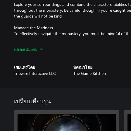
Explore your surroundings and combine the characters’ abilities to
throughout the monastery. Be careful though, if you’re caught b
the guards will not be kind.
Manage the Madness
To effectively navigate the monastery, you must be mindful of the
Each playable character possesses a fully realized set of traumas a
แสดงเพิ่มเติม
depletes a character’s sanity, ultimately triggering a traumatic ev
paranoia, dementia, or bouts of violence; fundamentally changing 
played.
เผยแพร่โดย
พัฒนาโดย
Tripwire Interactive LLC
The Game Kitchen
Discover the Secrets Within
Choose from two different escape plans to execute, each with its o
characters, and other surprises.
Time is continuous in The Stone of Madness. Actions have conse
เปรียบเทียบรุ่น
consider their time of day as they make decisions.
Sneaking, exploring, and gathering materials are all ideal tasks 
security guards are easily distracted. But as morning gives way t
inhabitants of the Monastery will start to reveal themselves; posin