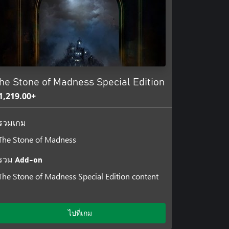
e plan. Any player who explores
urity is tighter, and guards will
the risk is worth the reward.
he Stone of Madness Special Edition
inted and animated frame by
sco De Goya.
1,219.00+
the eye-catching visuals, allowing
รวมเกม
enturing through a Goya painting
The Stone of Madness
รวม Add-on
The Stone of Madness Special Edition content
ไปที่เกม