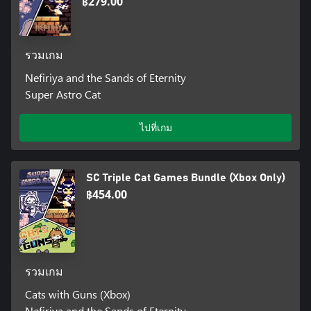
฿279.00
รวมเกม
Nefiriya and the Sands of Eternity
Super Astro Cat
ไปที่เกม
SC Triple Cat Games Bundle (Xbox Only)
฿454.00
รวมเกม
Cats with Guns (Xbox)
Nefiriya and the Sands of Eternity