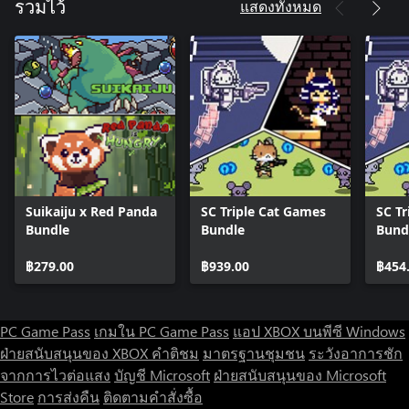
แสดงทั้งหมด
รวมไว้
Suikaiju x Red Panda
SC Triple Cat Games
SC T
Bundle
Bundle
Bund
฿279.00
฿939.00
฿454
PC Game Pass
เกมใน PC Game Pass
แอป XBOX บนพีซี Windows
ฝ่ายสนับสนุนของ XBOX
คำติชม
มาตรฐานชุมชน
ระวังอาการชัก
จากการไวต่อแสง
บัญชี Microsoft
ฝ่ายสนับสนุนของ Microsoft
Store
การส่งคืน
ติดตามคำสั่งซื้อ