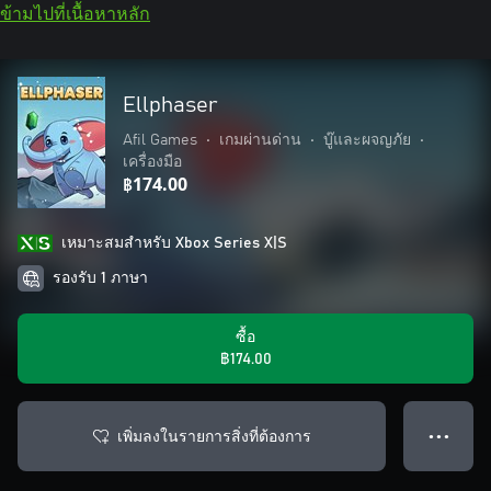
ข้ามไปที่เนื้อหาหลัก
Ellphaser
Afil Games
•
เกมผ่านด่าน
•
บู๊และผจญภัย
•
เครื่องมือ
฿174.00
เหมาะสมสําหรับ Xbox Series X|S
รองรับ 1 ภาษา
ซื้อ
฿174.00
เพิ่มลงในรายการสิ่งที่ต้องการ
● ● ●