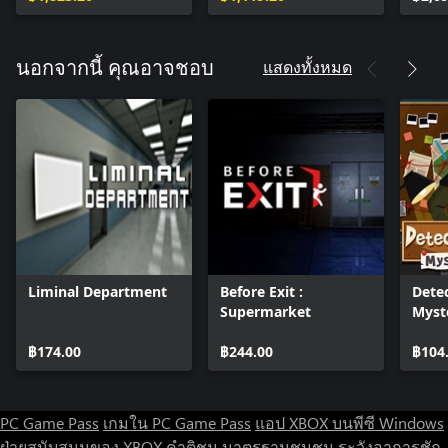
แสดงทั้งหมด
นอกจากนี้ คุณอาจชอบ
Liminal Department
Before Exit :
Detec
Supermarket
Myst
฿174.00
฿244.00
฿104
PC Game Pass
เกมใน PC Game Pass
แอป XBOX บนพีซี Windows
ฝ่ายสนับสนุนของ XBOX
คำติชม
มาตรฐานชุมชน
ระวังอาการชัก