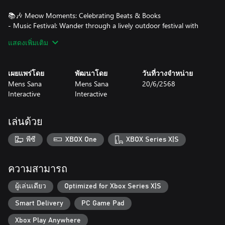
📚🎶 Meow Moments: Celebrating Beats & Books
- Music Festival: Wander through a lively outdoor festival with
diverse stages, a Ferris wheel, food trucks, and cozy camping
แสดงเพิ่มเติม
areas.
- Welcome to Campus: Step into the vibrant atmosphere of
university life, with study groups, creative clubs, and sports.
เผยแพร่โดย
พัฒนาโดย
วันที่วางจำหน่าย
Mens Sana
Mens Sana
20/6/2568
⚔️🚀 Meow Moments: Celebrating Myth & Machine
Interactive
Interactive
- The Old Kingdom: Explore a lively medieval citadel filled with
RPG-inspired humor, lighthearted combat, and clumsy
adventurers.
เล่นด้วย
- The New Frontier: Visit a neon-lit sci-fi metropolis where high-
tech innovation meets delightful everyday chaos and quirky
พีซี
XBOX One
XBOX Series X|S
robots.
Across these 8 scenes, you'll search for more than 2,400 items —
ความสามารถ
including cats, balloons, and unique characters — while enjoying
relaxing gameplay with no time limits. Each moment is brought
ผู้เล่นเดียว
Optimized for Xbox Series X|S
to life through detailed art, lighthearted music, and thoughtful
Smart Delivery
PC Game Pad
design.
Xbox Play Anywhere