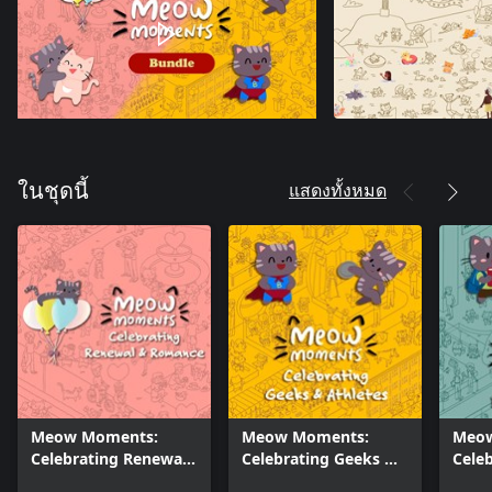
แสดงทั้งหมด
ในชุดนี้
Meow Moments:
Meow Moments:
Meow
Celebrating Renewal
Celebrating Geeks &
Cele
& Romance
Athletes
Book