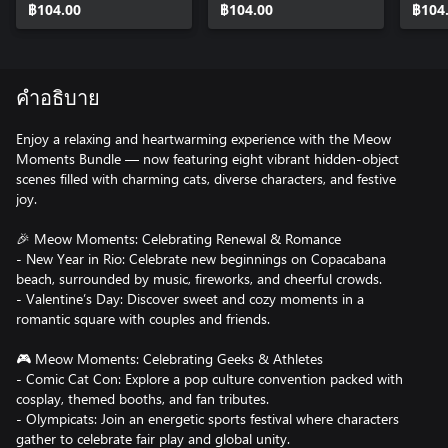
฿104.00
฿104.00
฿104
คำอธิบาย
Enjoy a relaxing and heartwarming experience with the Meow
Moments Bundle — now featuring eight vibrant hidden-object
scenes filled with charming cats, diverse characters, and festive
joy.
🎉 Meow Moments: Celebrating Renewal & Romance
- New Year in Rio: Celebrate new beginnings on Copacabana
beach, surrounded by music, fireworks, and cheerful crowds.
- Valentine’s Day: Discover sweet and cozy moments in a
romantic square with couples and friends.
🎮 Meow Moments: Celebrating Geeks & Athletes
- Comic Cat Con: Explore a pop culture convention packed with
cosplay, themed booths, and fan tributes.
- Olympicats: Join an energetic sports festival where characters
gather to celebrate fair play and global unity.