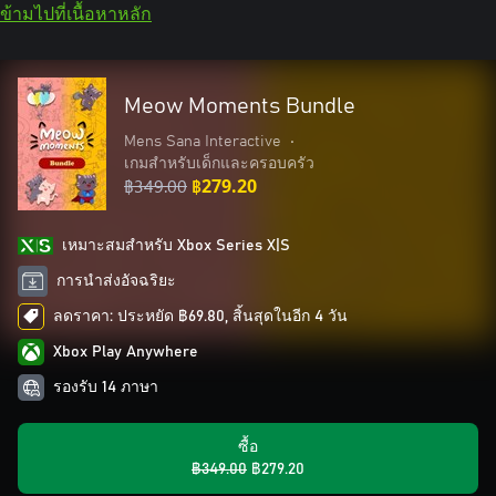
ข้ามไปที่เนื้อหาหลัก
Meow Moments Bundle
Mens Sana Interactive
•
เกมสำหรับเด็กและครอบครัว
฿349.00
฿279.20
เหมาะสมสําหรับ Xbox Series X|S
การนำส่งอัจฉริยะ
ลดราคา: ประหยัด ฿69.80, สิ้นสุดในอีก 4 วัน
Xbox Play Anywhere
รองรับ 14 ภาษา
ซื้อ
฿349.00
฿279.20