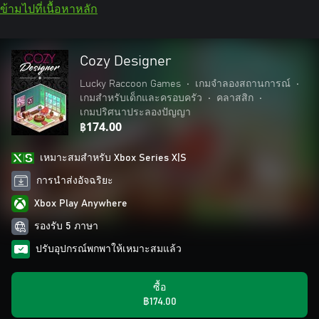
ข้ามไปที่เนื้อหาหลัก
Cozy Designer
Lucky Raccoon Games
•
เกมจำลองสถานการณ์
•
เกมสำหรับเด็กและครอบครัว
•
คลาสสิก
•
เกมปริศนาประลองปัญญา
฿174.00
เหมาะสมสําหรับ Xbox Series X|S
การนำส่งอัจฉริยะ
Xbox Play Anywhere
รองรับ 5 ภาษา
ปรับอุปกรณ์พกพาให้เหมาะสมแล้ว
ซื้อ
฿174.00