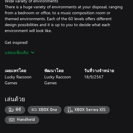
Wide variety of environments
There is a huge variety of environments at your disposal, ranging
from a bedroom or office, to a music composition room or
themed environments. Each of the 60 levels offers different
design possibilities and it is up to you to decide what each
environment will look like.
Get inspired!
Having trouble decorating a space? We help you! Each level has a
แสดงเพิ่มเติม
design suggestion that you can use as a starting point for your
own creations.
เผยแพร่โดย
พัฒนาโดย
วันที่วางจำหน่าย
Create your design gallery
Lucky Raccoon
Lucky Raccoon
18/9/2567
After decorating each room, you will be directed to photo mode,
Games
Games
where you must select the best angle and take a beautiful photo
to be part of your design gallery!
เล่นด้วย
พีซี
XBOX One
XBOX Series X|S
Handheld