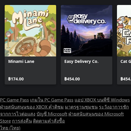
Minami Lane
Easy Delivery Co.
Cat 
฿174.00
฿454.00
฿454
PC Game Pass
เกมใน PC Game Pass
แอป XBOX บนพีซี Windows
ฝ่ายสนับสนุนของ XBOX
คำติชม
มาตรฐานชุมชน
ระวังอาการชัก
จากการไวต่อแสง
บัญชี Microsoft
ฝ่ายสนับสนุนของ Microsoft
Store
การส่งคืน
ติดตามคำสั่งซื้อ
ไทย (ไทย)