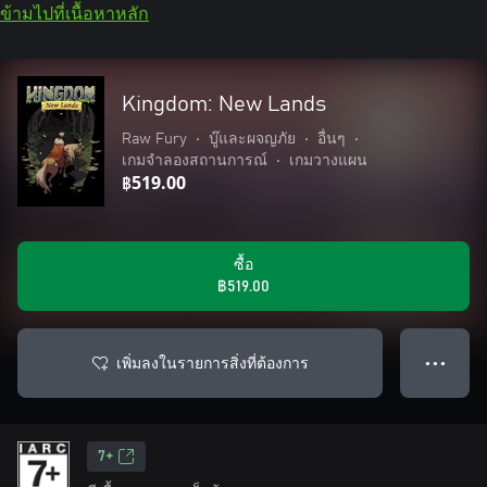
ข้ามไปที่เนื้อหาหลัก
Kingdom: New Lands
Raw Fury
•
บู๊และผจญภัย
•
อื่นๆ
•
เกมจำลองสถานการณ์
•
เกมวางแผน
฿519.00
ซื้อ
฿519.00
เพิ่มลงในรายการสิ่งที่ต้องการ
● ● ●
7+