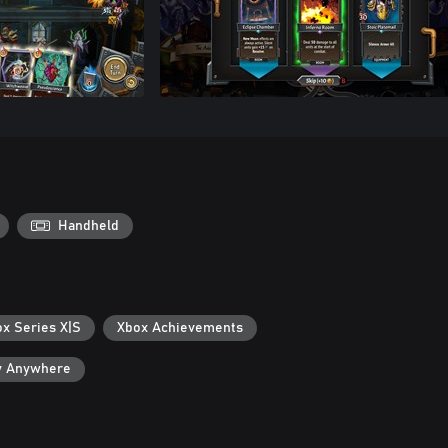
Handheld
ox Series X|S
Xbox Achievements
y Anywhere