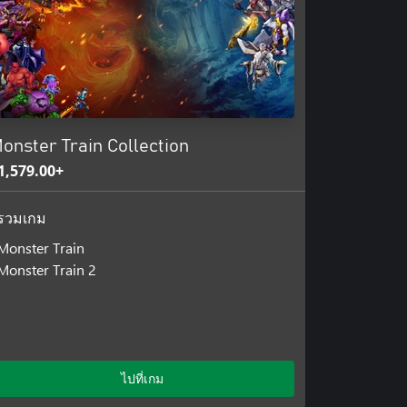
y modified run featuring brand
obally and against friends, and
any new visitors to Hell. Encounter
e even a few surprises from
onster Train Collection
re! Travel the Rails with ever-
1,579.00+
 survive. You can even compare
รวมเกม
Monster Train
Monster Train 2
ไปที่เกม