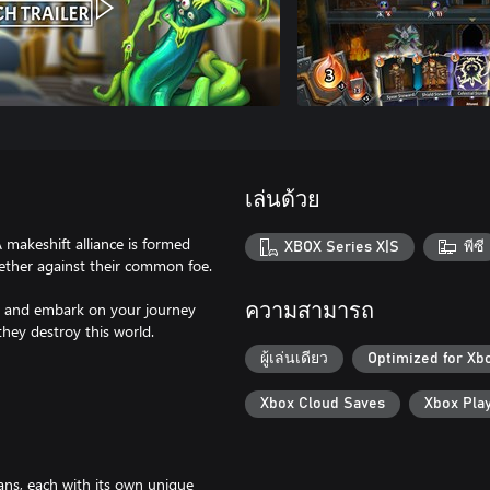
เล่นด้วย
 makeshift alliance is formed
XBOX Series X|S
พีซี
ther against their common foe.
, and embark on your journey
ความสามารถ
they destroy this world.
ผู้เล่นเดียว
Optimized for Xb
Xbox Cloud Saves
Xbox Pla
ans, each with its own unique