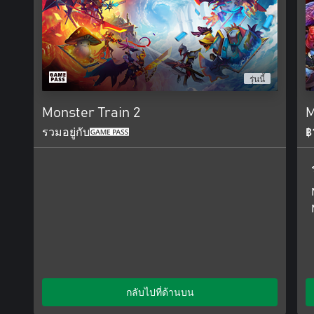
achievements against your friends.
Daily Challenges: Take on a new challenge every day with a hugel
new mutators, as well as some returning old favorites. Compete gl
climb the leaderboards with a skill-focused scoring system.
Celestial Alcoves: The rapid expansion of the Rail has attracted m
a wide variety of random events with exciting gameplay and mayb
รุ่นนี้
outside of the Monster Train universe.
Monster Train 2
M
Endless Mode
One of the most requested features by Monster Train players is he
รวมอยู่กับ
฿
increasing difficulty to test your skills and see how long you can
กลับไปที่ด้านบน