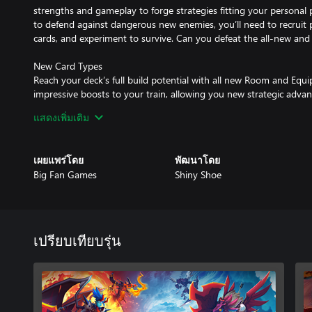
strengths and gameplay to forge strategies fitting your personal pl
to defend against dangerous new enemies, you’ll need to recruit
cards, and experiment to survive. Can you defeat the all-new and 
New Card Types
Reach your deck’s full build potential with all new Room and Eq
impressive boosts to your train, allowing you new strategic adva
Cards can be applied to units, giving them a variety of bonuses to
แสดงเพิ่มเติม
Dynamic Features & Depth
The Covenant Outpost is the bustling hub that you’ll visit after e
เผยแพร่โดย
พัฒนาโดย
access to Monster Train 2’s core features, as well as experience c
Big Fan Games
Shiny Shoe
story forward.
Pyre Hearts: Each Pyre Heart brings unique functionality to game
provides another way to customize your run before departing, but 
advancing the story.
เปรียบเทียบรุ่น
Dimensional Challenges: Ready for a new twist on your adventure
challenges, new Mutators, and unique cosmetic rewards to be ea
Train Customization: Unlock new parts for your train and customize
The Logbook: In addition to recording completion goals, the im
new features, such as enemy information, collection objectives,