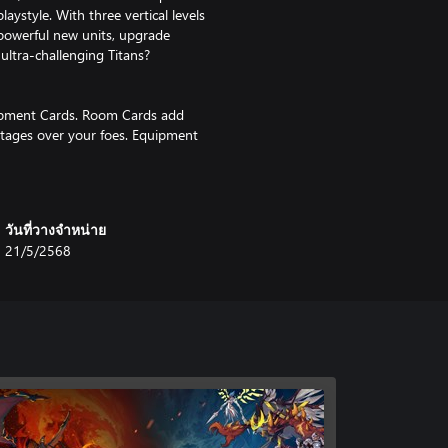
aystyle. With three vertical levels
 powerful new units, upgrade
ultra-challenging Titans?
uipment Cards. Room Cards add
ntages over your foes. Equipment
 aid you in battle!
ach run. From here, you’ll have
วันที่วางจำหน่าย
haracter interactions that move the
21/5/2568
play. Unlocking them not only
also plays a key role in
? This mode offers handcrafted
rned as you complete them.
 it to suit your personal style.
proved Logbook also now includes
 and more ways to compare your