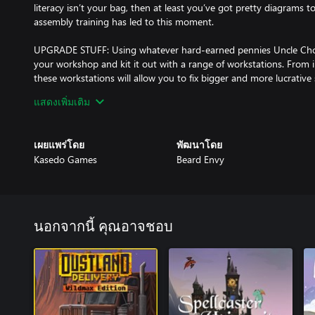
literacy isn’t your bag, then at least you’ve got pretty diagrams t
assembly training has led to this moment.
UPGRADE STUFF: Using whatever hard-earned pennies Uncle Cho
your workshop and kit it out with a range of workstations. From ind
these workstations will allow you to fix bigger and more lucrative 
แสดงเพิ่มเติม
TALK ABOUT STUFF: Interact with a diverse range of oddballs as
style storytelling and a multiple-ending, overarching narrative. The
and rich and good’, with different factions you can choose to ingr
เผยแพร่โดย
พัฒนาโดย
their own inane agendas.
Kasedo Games
Beard Envy
DISCOVER STUFF: Narrative and random events, hidden puzzles an
all that goodness that ensures each day and gameplay run will feel
last.
นอกจากนี้ คุณอาจชอบ
DO ALL THAT STUFF AGAIN, BUT BETTER: Meeting those escalatin
be easy, but chin up, champ – certain station upgrades will persi
life a little more tolerable every time around. You’ll also get fas
thing, so keep doing the thing!