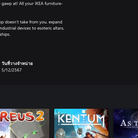
o gawp at! All your IKEA furniture-
p doesn’t take from you, expand
ustrial devices to esoteric altars,
ships.
 you engage with both anthology-
 lore is (*consults notes*) ‘deep
atiate yourself with – each with
วันที่วางจำหน่าย
5/12/2567
d upgrades, secret lore – we got
 substantially different from the
g R.E.N.T payments ain’t gonna
st across gameplay runs, making
ter and smarter the more you do the