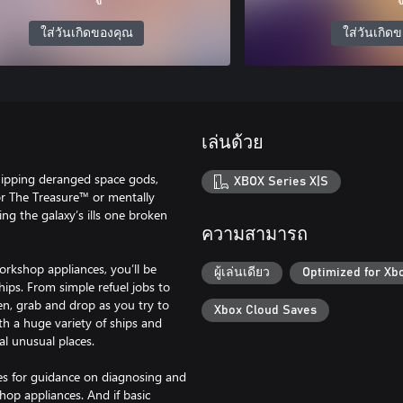
ใส่วันเกิดของคุณ
ใส่วันเกิด
เล่นด้วย
hipping deranged space gods,
XBOX Series X|S
or The Treasure™ or mentally
ing the galaxy’s ills one broken
ความสามารถ
orkshop appliances, you’ll be
ผู้เล่นเดียว
Optimized for Xb
hips. From simple refuel jobs to
hten, grab and drop as you try to
Xbox Cloud Saves
th a huge variety of ships and
al unusual places.
es for guidance on diagnosing and
hop appliances. And if basic