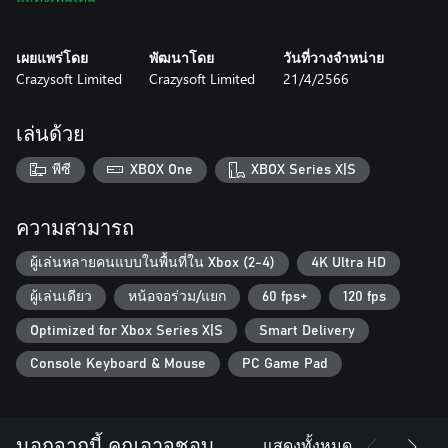
in the candy factory as you help Boldy fix the broken machinery.
4) Crazy Athletics - Summer Sports and Games: A game that lets
you compete in various summer sports and games, such as
เผยแพร่โดย
พัฒนาโดย
วันที่วางจำหน่าย
running, swimming, diving, jumps plus local multiplayer.
Crazysoft Limited
Crazysoft Limited
21/4/2566
5) Zeus Quest - The Rebirth of Earth: A hilarious point and click
adventure game that takes you on a journey through Greek
mythology and scifi.
เล่นด้วย
Don't miss this opportunity to get five awesome games for one
พีซี
XBOX One
XBOX Series X|S
low price. Order the Family Games Bundle today and enjoy hours
of family fun!
ความสามารถ
ผู้เล่นหลายคนแบบในพื้นที่ใน Xbox (2-4)
4K Ultra HD
ผู้เล่นเดียว
หน้อจอร่วม/แยก
60 fps+
120 fps
Optimized for Xbox Series X|S
Smart Delivery
Console Keyboard & Mouse
PC Game Pad
แสดงทั้งหมด
นอกจากนี้ คุณอาจชอบ