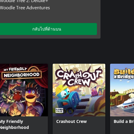
Woodle Tree 2: Deluxe+
Woodle Tree Adventures
กลับไปที่ด้านบน
My Friendly
Crashout Crew
Build a Br
Neighborhood