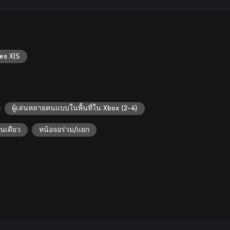
es X|S
ผู้เล่นหลายคนแบบในพื้นที่ใน Xbox (2-4)
ล่นเดียว
หน้อจอร่วม/แยก