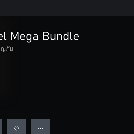
el Mega Bundle
จญภัย
● ● ●