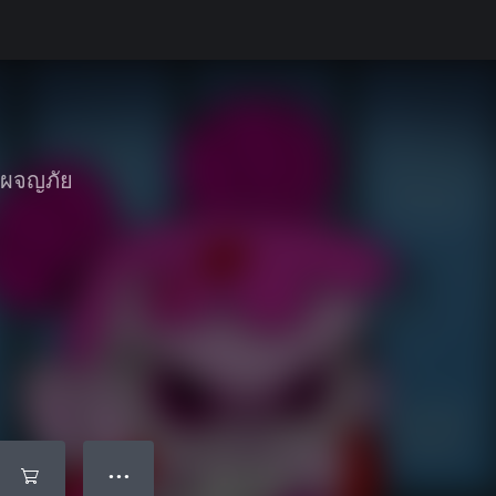
ะผจญภัย
● ● ●