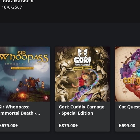
วันที่วางจำหน่าย
18/6/2567
Sir Whoopass:
Gori: Cuddly Carnage
Cat Quest 
Immortal Death -
- Special Edition
Digital Deluxe Edition
฿679.00+
฿879.00+
฿699.00