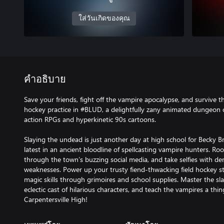
ใส่วันเกิดของคุณ
คำอธิบาย
Save your friends, fight off the vampire apocalypse, and survive t
hockey practice in #BLUD, a delightfully zany animated dungeon c
action RPGs and hyperkinetic 90s cartoons.
Slaying the undead is just another day at high school for Becky B
latest in an ancient bloodline of spellcasting vampire hunters. Ro
through the town’s buzzing social media, and take selfies with de
weaknesses. Power up your trusty fiend-thwacking field hockey sti
magic skills through grimoires and school supplies. Master the sl
eclectic cast of hilarious characters, and teach the vampires a th
Carpentersville High!