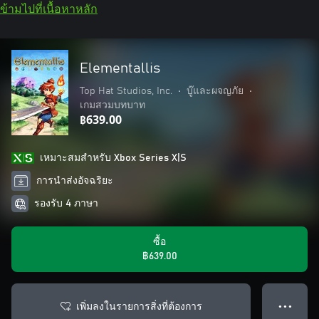
ข้ามไปที่เนื้อหาหลัก
Elementallis
Top Hat Studios, Inc.
•
บู๊และผจญภัย
•
เกมสวมบทบาท
฿639.00
เหมาะสมสําหรับ Xbox Series X|S
การนำส่งอัจฉริยะ
รองรับ 4 ภาษา
ซื้อ
฿639.00
เพิ่มลงในรายการสิ่งที่ต้องการ
● ● ●