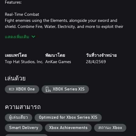
Features:
Real-Time Combat
Fight enemies using the Elements, alongside your sword and
shield. Combine Fire, Water, Electricity, and more to exploit their
weaknesses and overcome tough encounters.
แสดงเพิ่มเติม
Challenging Temples
Prove your worth in the 8 unique temples, full of puzzles, secrets,
เผยแพร่โดย
พัฒนาโดย
วันที่วางจำหน่าย
dangerous foes and fun boss battles.
Top Hat Studios, Inc.
AnKae Games
28/4/2569
Explore and Discover
Travel and explore the 8 unique biomes. They are full of secrets,
เล่นด้วย
upgrades and inhabitants in need of your help.
XBOX One
XBOX Series X|S
Elemental Progression
Restore the Elements and unlock their abilities to open up new
locations, solve puzzles and access previously inaccessible areas.
ความสามารถ
Overcome guilt
ผู้เล่นเดียว
Optimized for Xbox Series X|S
Experience a story of self-discovery and the journey to heal a
Smart Delivery
Xbox Achievements
สถานะ Xbox
broken world and a broken self.