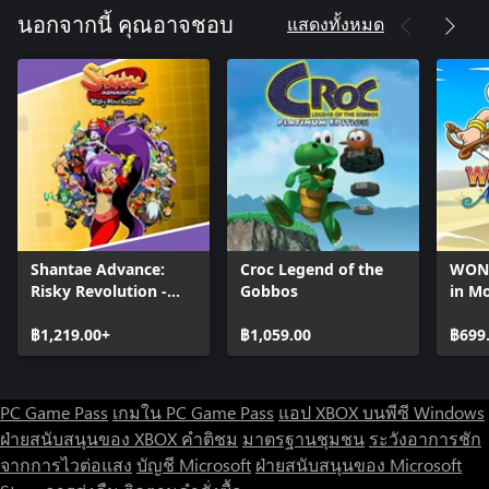
แสดงทั้งหมด
นอกจากนี้ คุณอาจชอบ
Shantae Advance:
Croc Legend of the
WON
Risky Revolution -
Gobbos
in M
Deluxe Edition
฿1,219.00+
฿1,059.00
฿699
PC Game Pass
เกมใน PC Game Pass
แอป XBOX บนพีซี Windows
ฝ่ายสนับสนุนของ XBOX
คำติชม
มาตรฐานชุมชน
ระวังอาการชัก
จากการไวต่อแสง
บัญชี Microsoft
ฝ่ายสนับสนุนของ Microsoft