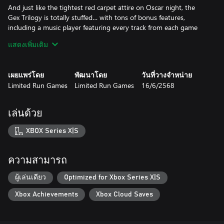
And just like the tightest red carpet attire on Oscar night, the
Gex Trilogy is totally stuffed… with tons of bonus features,
including a music player featuring every track from each game
(even the tunes that are kind of annoying), a massive museum
แสดงเพิ่มเติม
filled with key art, a collection of classic TV commercials for the
media-addled idiots in the audience, and an all-new interview
with the voice of Gex.
เผยแพร่โดย
พัฒนาโดย
วันที่วางจำหน่าย
Limited Run Games
Limited Run Games
16/6/2568
เล่นด้วย
XBOX Series X|S
ความสามารถ
ผู้เล่นเดียว
Optimized for Xbox Series X|S
Xbox Achievements
Xbox Cloud Saves