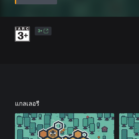
3+
แกลเลอรี