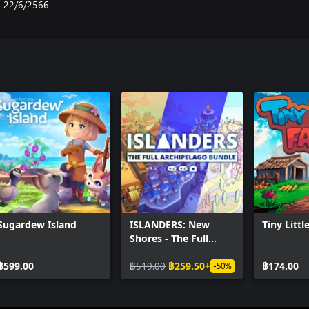
22/6/2566
Sugardew Island
ISLANDERS: New
Tiny Litt
Shores - The Full
Archipelago Bundle
฿599.00
฿519.00
฿259.50+
฿174.00
-50%