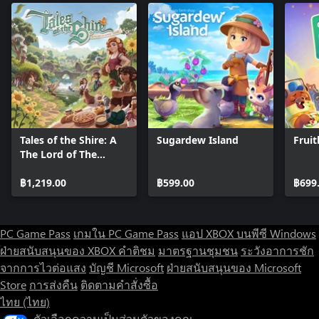
Tales of the Shire: A
Sugardew Island
Frui
The Lord of The
Rings™ Game
฿1,219.00
฿599.00
฿699
PC Game Pass
เกมใน PC Game Pass
แอป XBOX บนพีซี Windows
ฝ่ายสนับสนุนของ XBOX
คำติชม
มาตรฐานชุมชน
ระวังอาการชัก
จากการไวต่อแสง
บัญชี Microsoft
ฝ่ายสนับสนุนของ Microsoft
Store
การส่งคืน
ติดตามคำสั่งซื้อ
ไทย (ไทย)
ตัวเลือกความเป็นส่วนตัวของคุณ