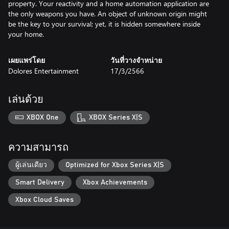
property. Your reactivity and a home automation application are
the only weapons you have. An object of unknown origin might
be the key to your survival; yet, it is hidden somewhere inside
เผยแพร่โดย
วันที่วางจำหน่าย
Dolores Entertainment
17/3/2566
เล่นด้วย
XBOX One
XBOX Series X|S
ความสามารถ
ผู้เล่นเดียว
Optimized for Xbox Series X|S
Smart Delivery
Xbox Achievements
Xbox Cloud Saves