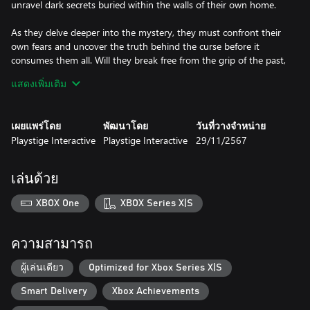
unravel dark secrets buried within the walls of their own home.
As they delve deeper into the mystery, they must confront their
own fears and uncover the truth behind the curse before it
consumes them all. Will they break free from the grip of the past,
or will they become mere echoes in the haunted halls of their
แสดงเพิ่มเติม
own history?
*As a paranormal investigator, Thornval residence is at your
เผยแพร่โดย
พัฒนาโดย
วันที่วางจำหน่าย
disposal. Place your camera recording equipment at strategic
Playstige Interactive
Playstige Interactive
29/11/2567
locations around the deserted house.
*Use your camera set-up at the back of your van to monitor
camera feeds, observe and investigate any ghostly happenings.
เล่นด้วย
*Use your spirit box to unearth the horrifying mysteries in the
cryptic dungeons beneath the Thornval residence.
XBOX One
XBOX Series X|S
ความสามารถ
ผู้เล่นเดียว
Optimized for Xbox Series X|S
Smart Delivery
Xbox Achievements