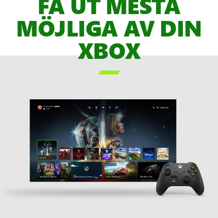
FÅ UT MESTA
Pass-
MÖJLIGA AV DIN
spel,
PLATSHÅLLARE
XBOX
