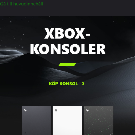
Gå till huvudinnehåll
XBOX-
KONSOLER

KÖP KONSOL