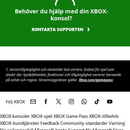
Behöver du hjälp med din XBOX-
konsol?
KONTAKTA SUPPORTEN
1. Servertillgänglighet och väntetider kan variera. Endast för spel som
stöder det. Spelbiblioteket, funktioner och tillgänglighet varierar beroende
på enhet och region. Streaminggränser gäller.
Xbox.com/gamepass
Följ XBOX
XBOX konsoler
XBOX-spel
XBOX Game Pass
XBOX-tillbehör
XBOX-kundtjänsten
Feedback
Community-standarder
Varning
för epilepsianfall
Microsoft-konto
Support för Microsoft Store