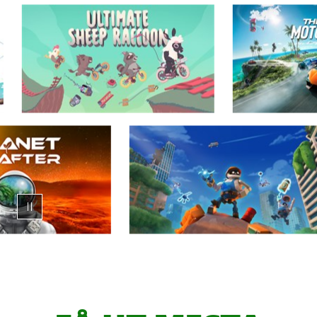
Animerad
karusell
med
XBOX
Game