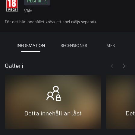
PEGI 18
Våld
För det här innehållet krävs ett spel (säljs separat).
INFORMATION
RECENSIONER
MER
Galleri
Detta innehåll är låst
Det