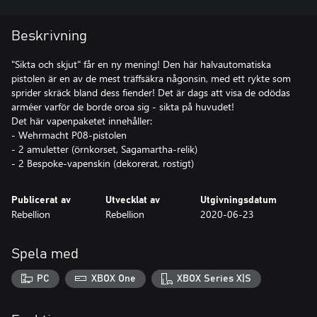
Beskrivning
"Sikta och skjut" får en ny mening! Den här halvautomatiska
pistolen är en av de mest träffsäkra någonsin, med ett rykte som
sprider skräck bland dess fiender! Det är dags att visa de odödas
arméer varför de borde oroa sig - sikta på huvudet!
Det här vapenpaketet innehåller:
- Wehrmacht P08-pistolen
- 2 amuletter (örnkorset, Sagamartha-relik)
- 2 Bespoke-vapenskin (dekorerat, rostigt)
Publicerat av
Utvecklat av
Utgivningsdatum
Rebellion
Rebellion
2020-06-23
Spela med
PC
XBOX One
XBOX Series X|S