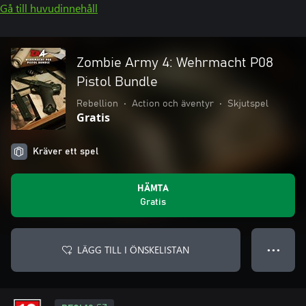
Gå till huvudinnehåll
Zombie Army 4: Wehrmacht P08
Pistol Bundle
Rebellion
•
Action och äventyr
•
Skjutspel
Gratis
Kräver ett spel
HÄMTA
Gratis
LÄGG TILL I ÖNSKELISTAN
● ● ●