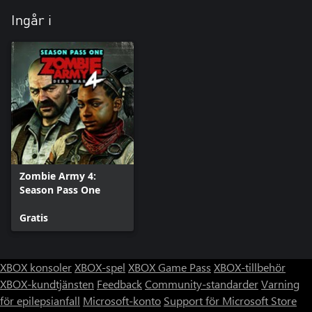
Ingår i
Zombie Army 4:
Season Pass One
Gratis
XBOX konsoler
XBOX-spel
XBOX Game Pass
XBOX-tillbehör
XBOX-kundtjänsten
Feedback
Community-standarder
Varning
för epilepsianfall
Microsoft-konto
Support för Microsoft Store