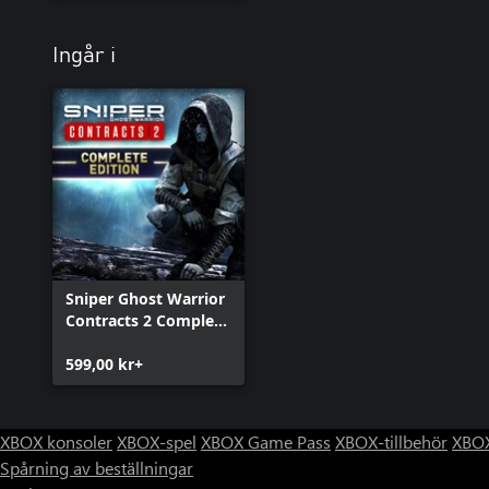
Ingår i
Sniper Ghost Warrior
Contracts 2 Complete
Edition
599,00 kr+
XBOX konsoler
XBOX-spel
XBOX Game Pass
XBOX-tillbehör
XBOX
Spårning av beställningar