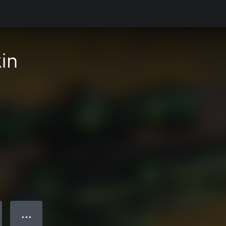
in
● ● ●