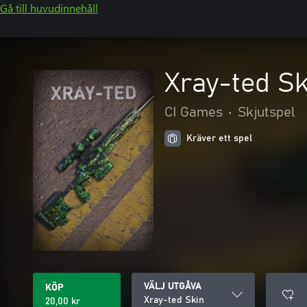
Gå till huvudinnehåll
Xray-ted Sk
CI Games
•
Skjutspel
Kräver ett spel
VÄLJ UTGÅVA
KÖP
Xray-ted Skin
20,00 kr