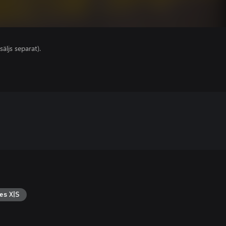
säljs separat).
es X|S