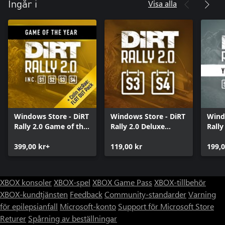
Visa alla
Ingår i
Windows Store - DiRT
Windows Store - DiRT
Wind
Rally 2.0 Game of the
Rally 2.0 Deluxe
Rally
Year Edition
Content Pack 2.0
Pass
399,00 kr+
(Seasons 3 and 4)
119,00 kr
199,0
XBOX konsoler
XBOX-spel
XBOX Game Pass
XBOX-tillbehör
XBOX-kundtjänsten
Feedback
Community-standarder
Varning
för epilepsianfall
Microsoft-konto
Support för Microsoft Store
Returer
Spårning av beställningar