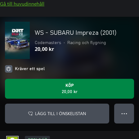
Gå till huvudinnehåll
WS - SUBARU Impreza (2001)
Codemasters
•
Racing och flygning
20,00 kr
Kräver ett spel
KÖP
20,00 kr
LÄGG TILL I ÖNSKELISTAN
● ● ●