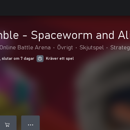
le - Spaceworm and Ali
Online Battle Arena
•
Övrigt
•
Skjutspel
•
Strateg
r, slutar om 7 dagar
Kräver ett spel
● ● ●