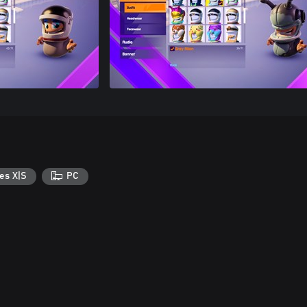
es X|S
PC