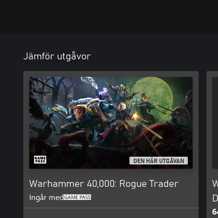
Jämför utgåvor
DEN HÄR UTGÅVAN
Warhammer 40,000: Rogue Trader
W
Ingår med
D
6