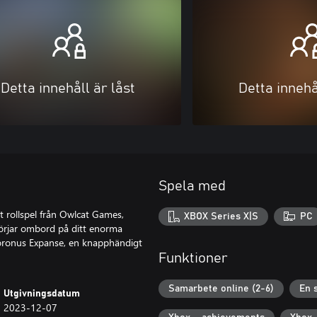
Detta innehåll är låst
Detta innehå
Spela med
t rollspel från Owlcat Games,
XBOX Series X|S
PC
örjar ombord på ditt enorma
oronus Expanse, en knapphändigt
Funktioner
Samarbete online (2-6)
En 
Utgivningsdatum
2023-12-07