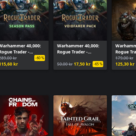
Warhammer 40,000:
Warhammer 40,000:
Warhamme
Rogue Trader -
Rogue Trader -
Rogue Tra
Season Pass
289,00 kr
Voidfarer Pack
Imperiali
179,00 kr
-60 %
115,60 kr
50,00 kr
17,50 kr
125,30 kr
-65 %