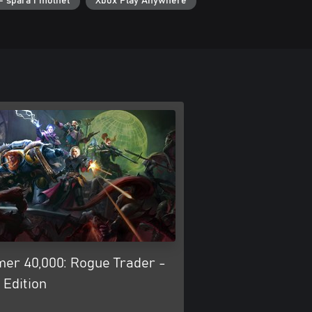
– spara i molnet
Xbox Play Anywhere
r 40,000: Rogue Trader -
 Edition