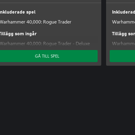
Inkluderade spel
Inkludera
Warhammer 40,000: Rogue Trader
Warhammer
Tillägg som ingår
Tillägg so
Warhammer 40,000: Rogue Trader - Deluxe
Warhammer
Pack
Pack
GÅ TILL SPEL
Warhammer
Pack
Warhammer
Pass