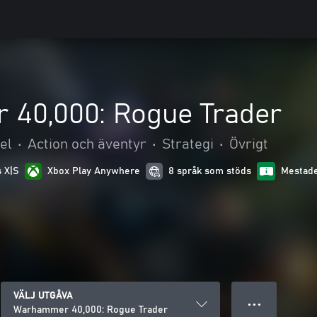
40,000: Rogue Trader
el
•
Action och äventyr
•
Strategi
•
Övrigt
s X|S
Xbox Play Anywhere
8 språk som stöds
Mestade
VÄLJ UTGÅVA
● ● ●
Warhammer 40,000: Rogue Trader