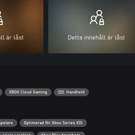
ll är låst
Detta innehåll är låst
XBOX Cloud Gaming
Handheld
spelare
Optimerad för Xbox Series X|S