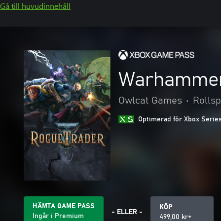
Gå till huvudinnehåll
Warhammer 
Owlcat Games
•
Rollsp
Optimerad för Xbox Serie
HÄMTA GAME PASS
KÖP
- ELLER -
Ingår i Premium
499,00 kr+