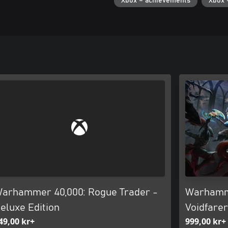
Xbox – achievements
Xbox 
arhammer 40,000: Rogue Trader -
Warhamme
eluxe Edition
Voidfarer
49,00 kr+
999,00 kr+