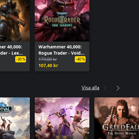
r 40,000:
Warhammer 40,000:
der - Lex
Rogue Trader - Void
s
Shadows
179,00 kr
-30 %
-40 %
107,40 kr
Visa alla