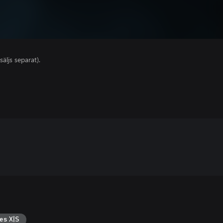
säljs separat).
es X|S