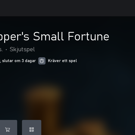
pper's Small Fortune
s.
•
Skjutspel
r, slutar om 3 dagar
Kräver ett spel