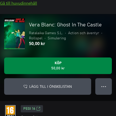
Gå till huvudinnehåll
Vera Blanc: Ghost In The Castle
Ratalaika Games S.L.
•
Action och äventyr
•
Rollspel
•
Simulering
50,00 kr
KÖP
50,00 kr
LÄGG TILL I ÖNSKELISTAN
● ● ●
PEGI 16