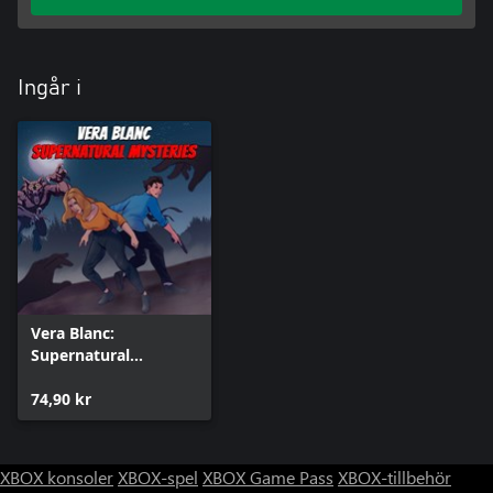
Ingår i
Vera Blanc:
Supernatural
Mysteries
74,90 kr
XBOX konsoler
XBOX-spel
XBOX Game Pass
XBOX-tillbehör