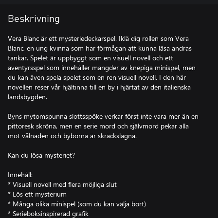
Beskrivning
Vera Blanc är ett mysteriedeckarspel. Iklä dig rollen som Vera
Blanc, en ung kvinna som har förmågan att kunna läsa andras
tankar. Spelet är uppbyggt som en visuell novell och ett
äventyrsspel som innehåller mängder av knepiga minispel, men
du kan även spela spelet som en ren visuell novell. I den här
novellen reser vår hjältinna till en by i hjärtat av den italienska
landsbygden.
Byns mytomspunna slottsspöke verkar först inte vara mer än en
pittoresk skröna, men en serie mord och självmord pekar alla
mot vålnaden och byborna är skräckslagna.
Kan du lösa mysteriet?
Innehåll:
* Visuell novell med flera möjliga slut
* Lös ett mysterium
* Många olika minispel (som du kan välja bort)
* Serieboksinspirerad grafik