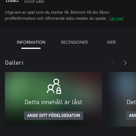
Grovt våld
Utgivare av spel som du startar får åtkomst till din Xbox-
profilinformation och tillhörande data medan du spelar.
Läs mer
INFORMATION
RECENSIONER
MER
Galleri
Detta innehåll är låst
Det
ANGE DITT FÖDELSEDATUM
AN