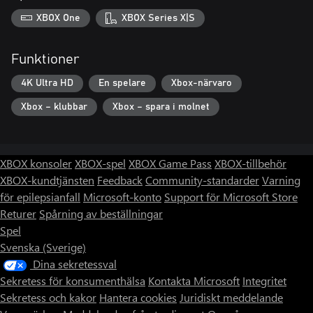
XBOX One
XBOX Series X|S
Funktioner
4K Ultra HD
En spelare
Xbox-närvaro
Xbox – klubbar
Xbox – spara i molnet
XBOX konsoler
XBOX-spel
XBOX Game Pass
XBOX-tillbehör
XBOX-kundtjänsten
Feedback
Community-standarder
Varning
för epilepsianfall
Microsoft-konto
Support för Microsoft Store
Returer
Spårning av beställningar
Spel
Svenska (Sverige)
Dina sekretessval
Sekretess för konsumenthälsa
Kontakta Microsoft
Integritet
Sekretess och kakor
Hantera cookies
Juridiskt meddelande