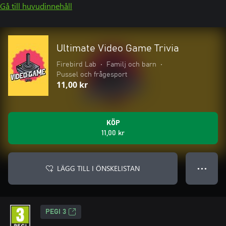
Gå till huvudinnehåll
Ultimate Video Game Trivia
Firebird Lab
•
Familj och barn
•
Pussel och frågesport
11,00 kr
KÖP
11,00 kr
LÄGG TILL I ÖNSKELISTAN
● ● ●
PEGI 3