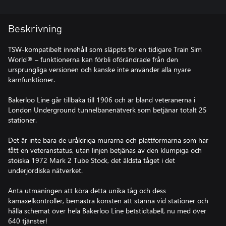
Beskrivning
TSW-kompatibelt innehåll som släppts för en tidigare Train Sim
World® – funktionerna kan förbli oförändrade från den
ursprungliga versionen och kanske inte använder alla nyare
kärnfunktioner.
Bakerloo Line går tillbaka till 1906 och är bland veteranerna i
London Underground tunnelbanenätverk som betjänar totalt 25
stationer.
Det är inte bara de uråldriga murarna och plattformarna som har
fått en veteranstatus, utan linjen betjänas av den klumpiga och
stoiska 1972 Mark 2 Tube Stock, det äldsta tåget i det
underjordiska nätverket.
Anta utmaningen att köra detta unika tåg och dess
kamaxelkontroller, bemästra konsten att stanna vid stationer och
hålla schemat över hela Bakerloo Line betstidtabell, nu med över
640 tjänster!