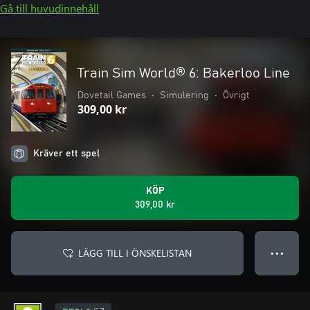
Gå till huvudinnehåll
Train Sim World® 6: Bakerloo Line
Dovetail Games
•
Simulering
•
Övrigt
309,00 kr
Kräver ett spel
KÖP
309,00 kr
LÄGG TILL I ÖNSKELISTAN
● ● ●