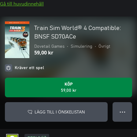
Gå till huvudinnehåll
Train Sim World® 4 Compatible:
BNSF SD70ACe
Dovetail Games
•
Simulering
•
Övrigt
59,00 kr
Kräver ett spel
KÖP
59,00 kr
LÄGG TILL I ÖNSKELISTAN
● ● ●