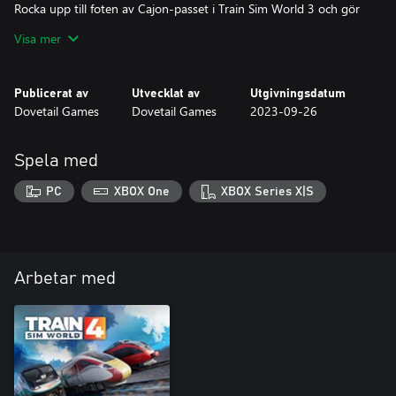
Rocka upp till foten av Cajon-passet i Train Sim World 3 och gör
dig redo för klättringen i en alternativ form av drivkraft. Hantera
Visa mer
din hastighet och håll din intelligens på uppenbar gods nu med
Centerbeams in-tow, och flytta containergods på hjul, på hjul,
Publicerat av
Utvecklat av
Utgivningsdatum
Dovetail Games
Dovetail Games
2023-09-26
Spela med
PC
XBOX One
XBOX Series X|S
Arbetar med