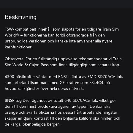
Beskrivning
TSW-kompatibelt innehåll som släppts för en tidigare Train Sim
World® – funktionerna kan förbli oförändrade från den
ursprungliga versionen och kanske inte använder alla nyare
kärnfunktioner.
Observera: För en fullständig upplevelse rekommenderar vi Train
Sim World 3: Cajon Pass som finns tillgängligt som separat köp.
4300 hästkrafter väntar med BNSF:s flotta av EMD SD70ACe-lok,
som arbetar tillsammans med GE-kraften som ES44C4, på
huvudtrafiktjänster över hela deras nätverk.
BNSF tog över ägandet av totalt 640 SD70ACe-lok, vilket gör
dem till den mest produktiva ägaren av typen. De ikoniska
orange och svarta blixtarna hos dessa hårt arbetande hingstar
skapar en djärv kontrast till den briljanta kaliforniska himlen och
de karga, ökenbelagda bergen.