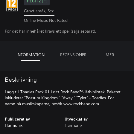
PEGI 12
Grovt språk, Sex
Online Music Not Rated
För det här innehållet krävs ett spel (säljs separat).
INFORMATION
RECENSIONER
MER
Beskrivning
Lägg till Toadies Pack 01 i ditt Rock Band™-låtbibliotek. Paketet
inkluderar "Possum Kingdom," "Away," "Tyler" - Toadies. För
namn på musikskaparna, besök www.rockband.com.
Publicerat av
Utvecklat av
Harmonix
Harmonix