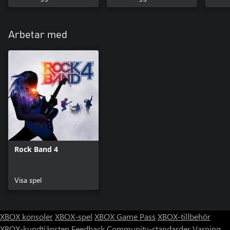
Arbetar med
Rock Band 4
Visa spel
XBOX konsoler
XBOX-spel
XBOX Game Pass
XBOX-tillbehör
XBOX-kundtjänsten
Feedback
Community-standarder
Varning