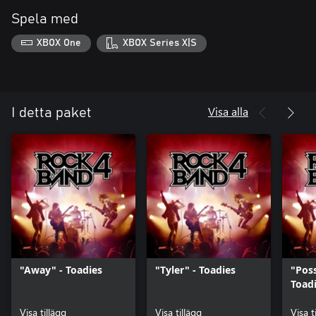
Spela med
XBOX One
XBOX Series X|S
Visa alla
I detta paket
"Away" - Toadies
"Tyler" - Toadies
"Pos
Toad
Visa tillägg
Visa tillägg
Visa t