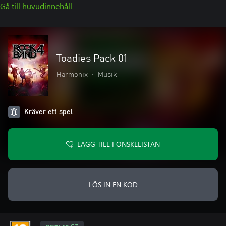
Gå till huvudinnehåll
Toadies Pack 01
Harmonix
•
Musik
Kräver ett spel
LÄGG TILL I ÖNSKELISTAN
LÖS IN EN KOD