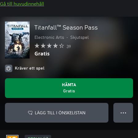
Gå till huvudinnehåll
Titanfall™ Season Pass
Electronic Arts
•
Skjutspel
39
Gratis
Kräver ett spel
HÄMTA
Gratis
LÄGG TILL I ÖNSKELISTAN
● ● ●